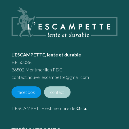
Footer
L’ESCAMPETTE, lente et durable
BP 50038
86502 Montmorillon PDC
contact.nouvellescampette@gmail.com
facebook
contact
L’ESCAMPETTE est membre de
Oriú
.