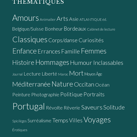
THÉMATIQUES
Amours
Arts
Asie
Animalier
ATLANTIQUE éd.
Bordeaux
Bonheur
Belgique/Suisse
Cabinet de lecture
Classiques
Curiosités
Corps/danse
Enfance
Femmes
Errances
Famille
Hommages
Histoire
Humour
Inclassables
Mort
Lecture
Liberté
Moyen Âge
Maroc
Journal
Nature
Méditerranée
Occitan
Océan
Politique
Portraits
Peinture
Photographie
Portugal
Saveurs
Solitude
Révolte
Rêverie
Voyages
Temps
Villes
Surréalisme
Spicilèges
Érotiques