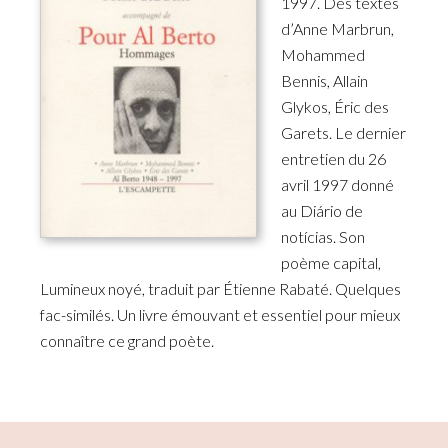
1997. Des textes
d’Anne Marbrun,
Mohammed
Bennis, Allain
Glykos, Éric des
Garets. Le dernier
entretien du 26
avril 1997 donné
au Diário de
notícias. Son
poème capital,
Lumineux noyé, traduit par Étienne Rabaté. Quelques
fac-similés. Un livre émouvant et essentiel pour mieux
connaître ce grand poète.
Primary