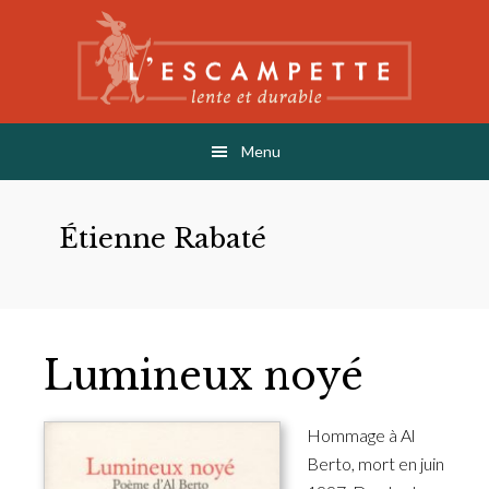
Skip
Skip
Skip
to
to
to
main
primary
footer
content
sidebar
L'ESCAMPETTE
éditions lentes & durables
Menu
Étienne Rabaté
Lumineux noyé
Hommage à Al
Berto, mort en juin