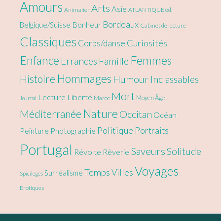
Amours
Arts
Asie
Animalier
ATLANTIQUE éd.
Bordeaux
Bonheur
Belgique/Suisse
Cabinet de lecture
Classiques
Curiosités
Corps/danse
Enfance
Femmes
Errances
Famille
Hommages
Histoire
Humour
Inclassables
Mort
Lecture
Liberté
Moyen Âge
Maroc
Journal
Nature
Méditerranée
Occitan
Océan
Politique
Portraits
Peinture
Photographie
Portugal
Saveurs
Solitude
Révolte
Rêverie
Voyages
Temps
Villes
Surréalisme
Spicilèges
Érotiques