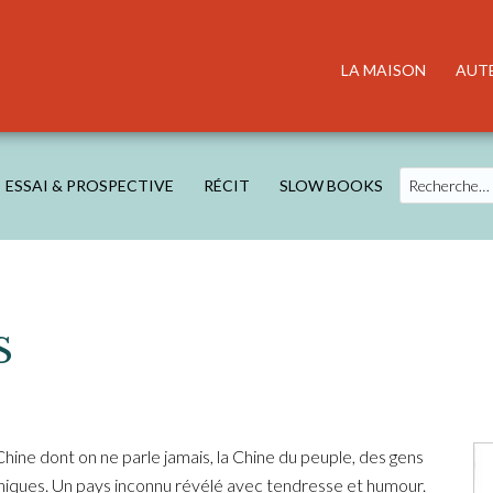
LA MAISON
AUT
Search
ESSAI & PROSPECTIVE
RÉCIT
SLOW BOOKS
S
hine dont on ne parle jamais, la Chine du peuple, des gens
aphiques. Un pays inconnu révélé avec tendresse et humour.