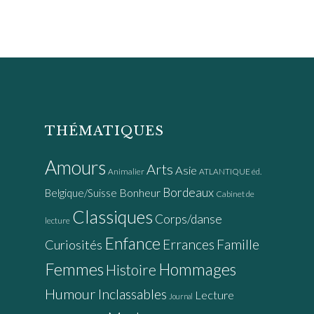
THÉMATIQUES
Amours
Arts
Asie
Animalier
ATLANTIQUE éd.
Bordeaux
Bonheur
Belgique/Suisse
Cabinet de
Classiques
Corps/danse
lecture
Enfance
Errances
Famille
Curiosités
Femmes
Hommages
Histoire
Humour
Inclassables
Lecture
Journal