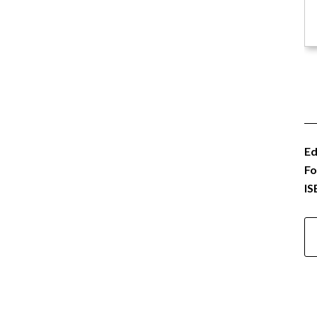
Ed
Fo
IS