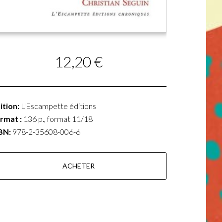
12,20 €
ition:
L'Escampette éditions
rmat :
136 p., format 11/18
BN:
978-2-35608-006-6
ACHETER