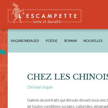
Skip
Skip
Skip
to
to
to
main
secondary
footer
content
navigation
L'ESCAMPETTE
éditions lentes & durables
VAGABONDAGES
POÉSIE
ROMAN
NOUVELLES
CHEZ LES CHINOI
Christian Seguin
Galerie de portraits qui déroule devant nous une C
de toutes conditions sociales, culturelles, géogr