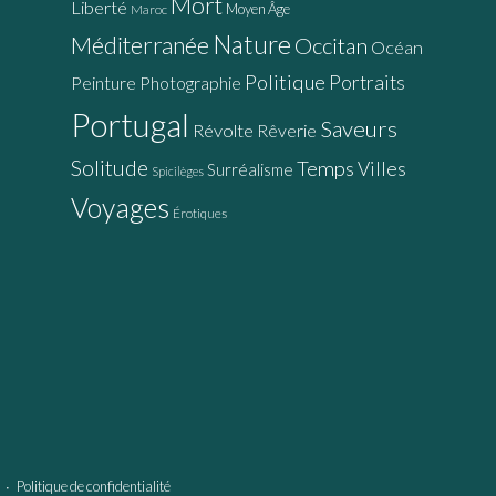
Mort
Liberté
Moyen Âge
Maroc
Nature
Méditerranée
Occitan
Océan
Politique
Portraits
Peinture
Photographie
Portugal
Saveurs
Révolte
Rêverie
Solitude
Temps
Villes
Surréalisme
Spicilèges
Voyages
Érotiques
∙
Politique de confidentialité