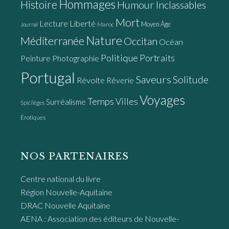
Hommages
Histoire
Humour
Inclassables
Mort
Lecture
Liberté
Moyen Âge
Maroc
Journal
Nature
Méditerranée
Occitan
Océan
Politique
Portraits
Peinture
Photographie
Portugal
Saveurs
Solitude
Révolte
Rêverie
Voyages
Temps
Villes
Surréalisme
Spicilèges
Érotiques
NOS PARTENAIRES
Centre national du livre
Région Nouvelle-Aquitaine
DRAC Nouvelle Aquitaine
AENA : Association des éditeurs de Nouvelle-