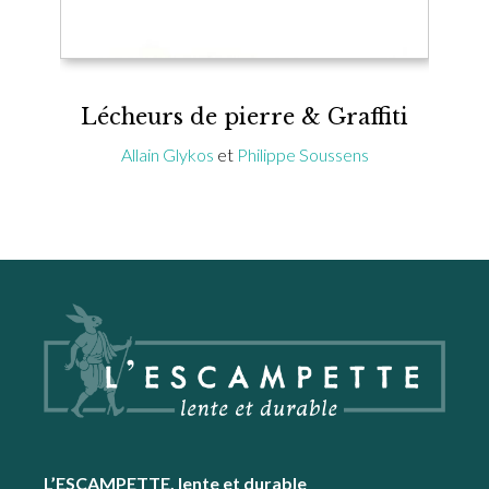
Lécheurs de pierre & Graffiti
Allain Glykos
et
Philippe Soussens
Footer
L’ESCAMPETTE, lente et durable