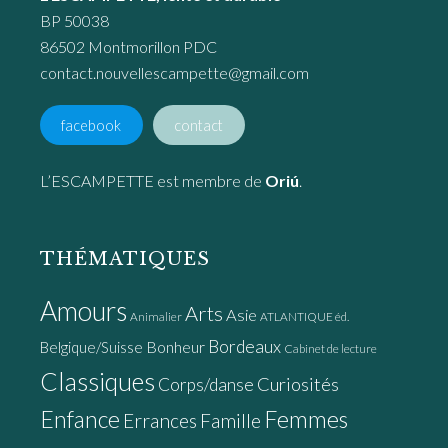
BP 50038
86502 Montmorillon PDC
contact.nouvellescampette@gmail.com
facebook
contact
L’ESCAMPETTE est membre de
Oriú
.
THÉMATIQUES
Amours
Arts
Asie
Animalier
ATLANTIQUE éd.
Bordeaux
Bonheur
Belgique/Suisse
Cabinet de lecture
Classiques
Curiosités
Corps/danse
Enfance
Femmes
Errances
Famille