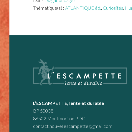
Dans :
Vagabondages
Thématique(s) :
ATLANTIQUE éd.
,
Curiosités
,
Hu
Footer
L’ESCAMPETTE, lente et durable
BP 50038
86502 Montmorillon PDC
contact.nouvellescampette@gmail.com