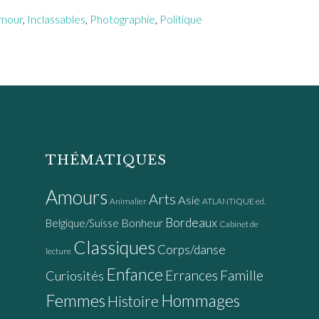
mour
,
Inclassables
,
Photographie
,
Politique
THÉMATIQUES
Amours
Arts
Asie
Animalier
ATLANTIQUE éd.
Bordeaux
Bonheur
Belgique/Suisse
Cabinet de
Classiques
Corps/danse
lecture
Enfance
Errances
Famille
Curiosités
Femmes
Hommages
Histoire