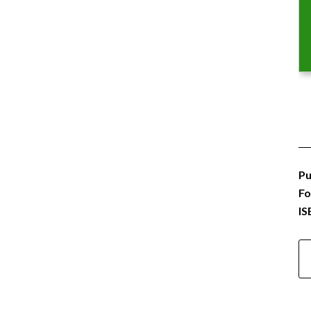
Pu
Fo
IS