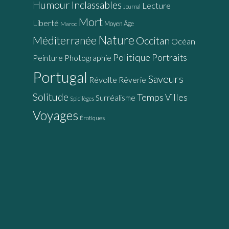
Humour
Inclassables
Lecture
Journal
Mort
Liberté
Moyen Âge
Maroc
Nature
Méditerranée
Occitan
Océan
Politique
Portraits
Peinture
Photographie
Portugal
Saveurs
Révolte
Rêverie
Solitude
Temps
Villes
Surréalisme
Spicilèges
Voyages
Érotiques