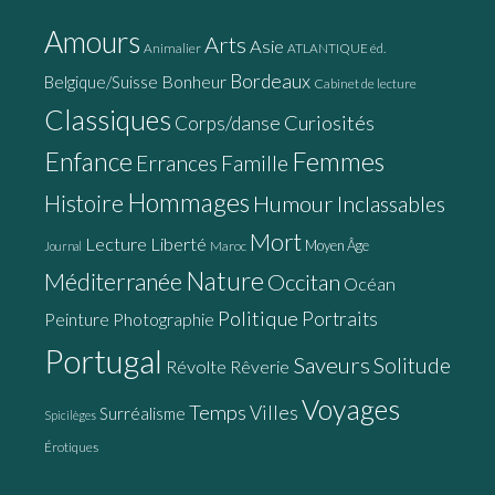
Amours
Arts
Asie
Animalier
ATLANTIQUE éd.
Bordeaux
Bonheur
Belgique/Suisse
Cabinet de lecture
Classiques
Curiosités
Corps/danse
Enfance
Femmes
Errances
Famille
Hommages
Histoire
Humour
Inclassables
Mort
Lecture
Liberté
Moyen Âge
Maroc
Journal
Nature
Méditerranée
Occitan
Océan
Politique
Portraits
Peinture
Photographie
Portugal
Saveurs
Solitude
Révolte
Rêverie
Voyages
Temps
Villes
Surréalisme
Spicilèges
Érotiques