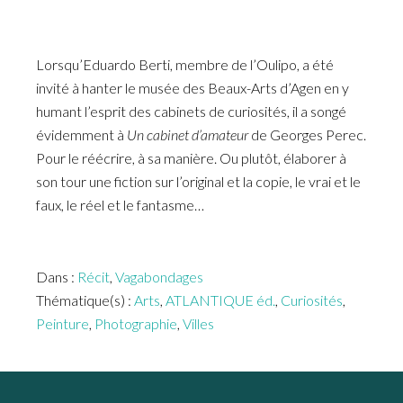
Lorsqu’Eduardo Berti, membre de l’Oulipo, a été
invité à hanter le musée des Beaux-Arts d’Agen en y
humant l’esprit des cabinets de curiosités, il a songé
évidemment à
Un cabinet d’amateur
de Georges Perec.
Pour le réécrire, à sa manière. Ou plutôt, élaborer à
son tour une fiction sur l’original et la copie, le vrai et le
faux, le réel et le fantasme…
Dans :
Récit
,
Vagabondages
Thématique(s) :
Arts
,
ATLANTIQUE éd.
,
Curiosités
,
Peinture
,
Photographie
,
Villes
Footer