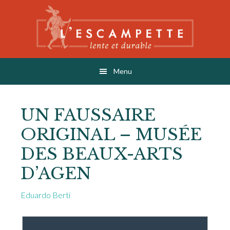
Skip
Skip
to
to
main
footer
content
L'ESCAMPETTE
éditions lentes & durables
Menu
UN FAUSSAIRE
ORIGINAL – MUSÉE
DES BEAUX-ARTS
D’AGEN
Eduardo Berti