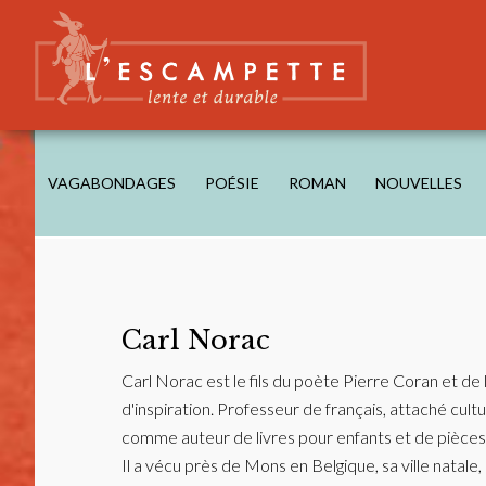
Skip
Skip
Skip
to
to
to
main
secondary
footer
content
navigation
L'ESCAMPETTE
éditions lentes & durables
VAGABONDAGES
POÉSIE
ROMAN
NOUVELLES
Carl Norac
Carl Norac est le fils du poète Pierre Coran et de 
d'inspiration. Professeur de français, attaché cult
comme auteur de livres pour enfants et de pièces
Il a vécu près de Mons en Belgique, sa ville natale,