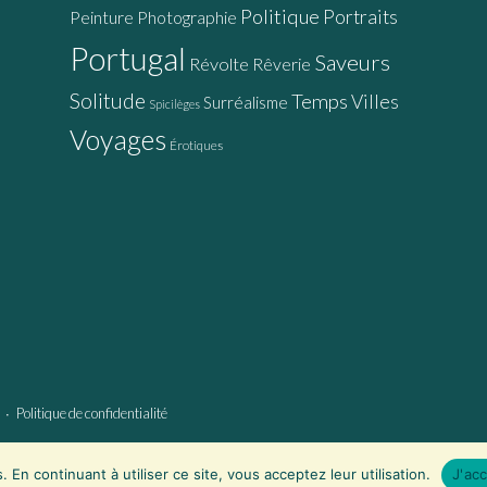
Politique
Portraits
Peinture
Photographie
Portugal
Saveurs
Révolte
Rêverie
Solitude
Temps
Villes
Surréalisme
Spicilèges
Voyages
Érotiques
∙
Politique de confidentialité
. En continuant à utiliser ce site, vous acceptez leur utilisation.
J'ac