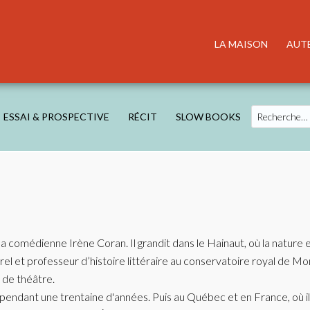
LA MAISON
AUT
Search
ESSAI & PROSPECTIVE
RÉCIT
SLOW BOOKS
la comédienne Irène Coran. Il grandit dans le Hainaut, où la nature 
urel et professeur d’histoire littéraire au conservatoire royal de Mo
 de théâtre.
 pendant une trentaine d'années. Puis au Québec et en France, où il e