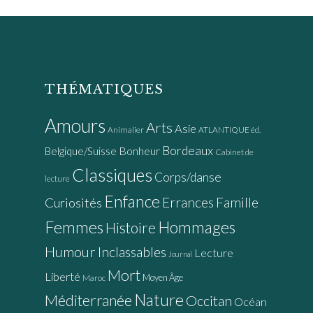
THÉMATIQUES
Amours
Arts
Asie
Animalier
ATLANTIQUE éd.
Bordeaux
Bonheur
Belgique/Suisse
Cabinet de
Classiques
Corps/danse
lecture
Enfance
Errances
Famille
Curiosités
Femmes
Hommages
Histoire
Humour
Inclassables
Lecture
Journal
Mort
Liberté
Moyen Âge
Maroc
Nature
Méditerranée
Occitan
Océan