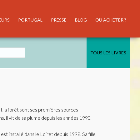
EURS
PORTUGAL
PRESSE
BLOG
OÙ ACHETER ?
TOUS LES LIVRES
et la forêt sont ses premières sources
ns, il vit de sa plume depuis les années 1990,
st installé dans le Loiret depuis 1998. Sa fille,