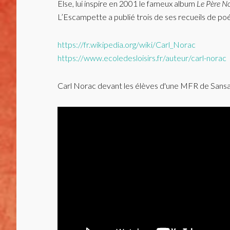
Else, lui inspire en 2001 le fameux album
Le Père No
L’Escampette a publié trois de ses recueils de poé
https://fr.wikipedia.org/wiki/Carl_Norac
https://www.ecoledesloisirs.fr/auteur/carl-norac
Carl Norac devant les élèves d'une MFR de Sansais