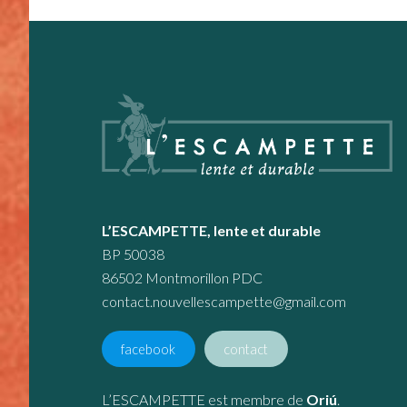
Footer
L’ESCAMPETTE, lente et durable
BP 50038
86502 Montmorillon PDC
contact.nouvellescampette@gmail.com
facebook
contact
L’ESCAMPETTE est membre de
Oriú
.