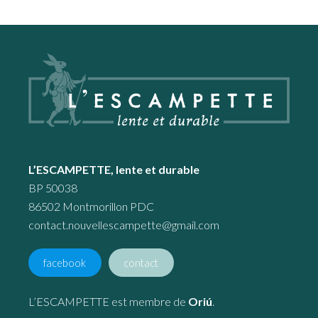
Footer
L’ESCAMPETTE, lente et durable
BP 50038
86502 Montmorillon PDC
contact.nouvellescampette@gmail.com
facebook
contact
L’ESCAMPETTE est membre de
Oriú
.