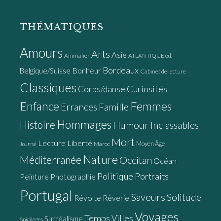
THÉMATIQUES
Amours
Arts
Asie
Animalier
ATLANTIQUE éd.
Bordeaux
Bonheur
Belgique/Suisse
Cabinet de lecture
Classiques
Curiosités
Corps/danse
Enfance
Femmes
Errances
Famille
Hommages
Histoire
Humour
Inclassables
Mort
Lecture
Liberté
Moyen Âge
Maroc
Journal
Nature
Méditerranée
Occitan
Océan
Politique
Portraits
Peinture
Photographie
Portugal
Saveurs
Solitude
Révolte
Rêverie
Voyages
Temps
Villes
Surréalisme
Spicilèges