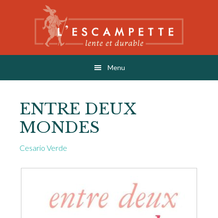
Skip
Skip
to
to
main
footer
content
L'ESCAMPETTE
éditions lentes & durables
Menu
ENTRE DEUX
MONDES
Cesario Verde