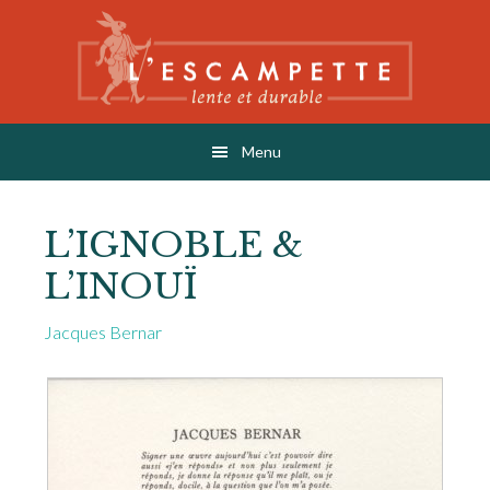
Skip
Skip
to
to
main
footer
content
L'ESCAMPETTE
éditions lentes & durables
Menu
L’IGNOBLE &
L’INOUÏ
Jacques Bernar