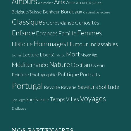
Amours
Arts
Asie
Animalier
ATLANTIQUE éd.
Bordeaux
Bonheur
Belgique/Suisse
Cabinet de lecture
Classiques
Curiosités
Corps/danse
Enfance
Femmes
Errances
Famille
Hommages
Histoire
Humour
Inclassables
Mort
Lecture
Liberté
Moyen Âge
Maroc
Journal
Nature
Méditerranée
Occitan
Océan
Politique
Portraits
Peinture
Photographie
Portugal
Saveurs
Solitude
Révolte
Rêverie
Voyages
Temps
Villes
Surréalisme
Spicilèges
Érotiques
NOS PARTENAIRES