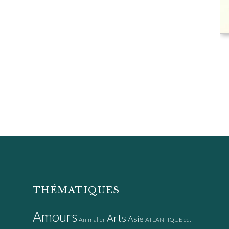
THÉMATIQUES
Amours
Arts
Asie
Animalier
ATLANTIQUE éd.