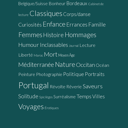
Bordeaux
Bonheur
Belgique/Suisse
Cabinet de
Classiques
Corps/danse
lecture
Enfance
Errances
Famille
Curiosités
Femmes
Hommages
Histoire
Humour
Inclassables
Lecture
Journal
Mort
Liberté
Moyen Âge
Maroc
Nature
Méditerranée
Occitan
Océan
Politique
Portraits
Peinture
Photographie
Portugal
Saveurs
Révolte
Rêverie
Solitude
Temps
Villes
Surréalisme
Spicilèges
Voyages
Érotiques