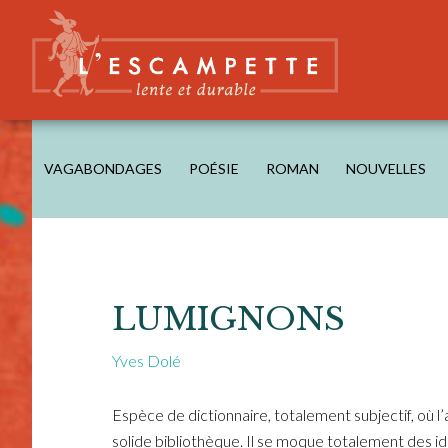
Skip
Skip
Skip
to
to
to
main
secondary
footer
content
navigation
L'ESCAMPETTE
éditions lentes & durables
VAGABONDAGES
POÉSIE
ROMAN
NOUVELLES
LUMIGNONS
Yves Dolé
Espèce de dictionnaire, totalement subjectif, où l
solide bibliothèque. Il se moque totalement des i