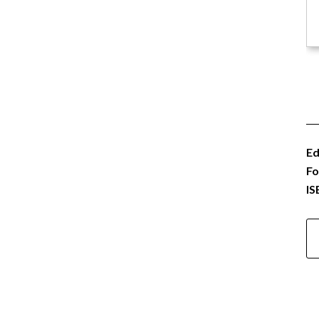
Ed
Fo
IS