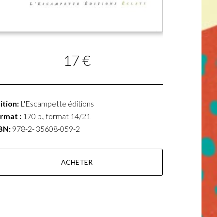
17 €
ition:
L'Escampette éditions
rmat :
170 p., format 14/21
BN:
978-2- 35608-059-2
ACHETER