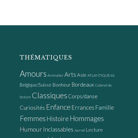
THÉMATIQUES
Amours
Arts
Asie
Animalier
ATLANTIQUE éd.
Bordeaux
Bonheur
Belgique/Suisse
Cabinet de
Classiques
Corps/danse
lecture
Enfance
Errances
Famille
Curiosités
Femmes
Hommages
Histoire
Humour
Inclassables
Lecture
Journal