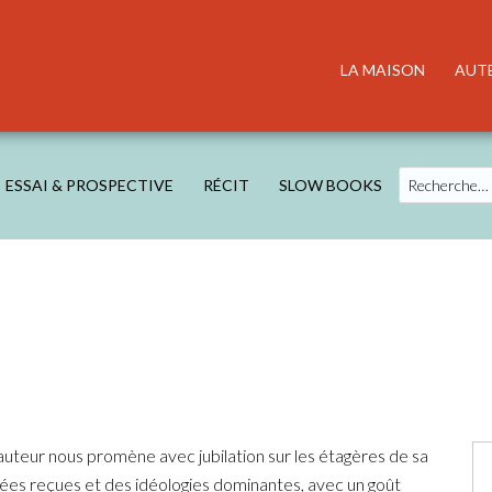
LA MAISON
AUT
Search
ESSAI & PROSPECTIVE
RÉCIT
SLOW BOOKS
’auteur nous promène avec jubilation sur les étagères de sa
dées reçues et des idéologies dominantes, avec un goût