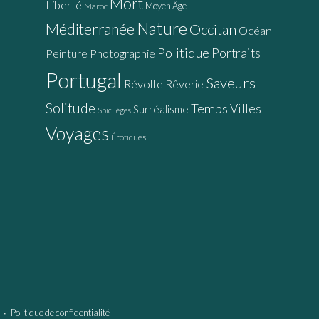
Mort
Liberté
Moyen Âge
Maroc
Nature
Méditerranée
Occitan
Océan
Politique
Portraits
Peinture
Photographie
Portugal
Saveurs
Révolte
Rêverie
Solitude
Temps
Villes
Surréalisme
Spicilèges
Voyages
Érotiques
∙
Politique de confidentialité