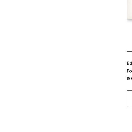
Ed
Fo
IS