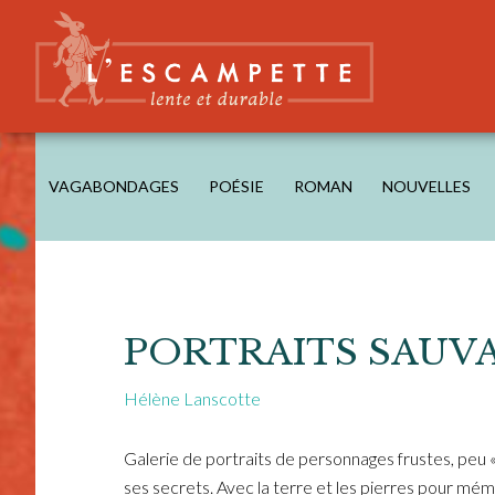
Skip
Skip
Skip
to
to
to
main
secondary
footer
content
navigation
L'ESCAMPETTE
éditions lentes & durables
VAGABONDAGES
POÉSIE
ROMAN
NOUVELLES
PORTRAITS SAUV
Hélène Lanscotte
Galerie de portraits de personnages frustes, peu
ses secrets. Avec la terre et les pierres pour mém