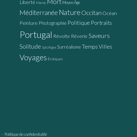
Mort
Liberté
Moyen Âge
Maroc
Nature
Méditerranée
Occitan
Océan
Politique
Portraits
Peinture
Photographie
Portugal
Saveurs
Révolte
Rêverie
Solitude
Temps
Villes
Surréalisme
Spicilèges
Voyages
Érotiques
∙
Politique de confidentialité