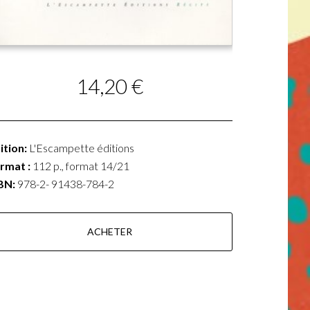
14,20 €
ition:
L'Escampette éditions
rmat :
112 p., format 14/21
BN:
978-2- 91438-784-2
ACHETER