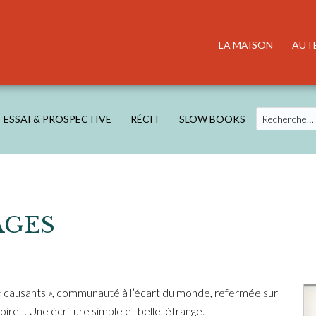
LA MAISON
AUT
Search
ESSAI & PROSPECTIVE
RÉCIT
SLOW BOOKS
AGES
 « causants », communauté à l’écart du monde, refermée sur
oire… Une écriture simple et belle, étrange.