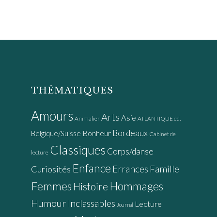
THÉMATIQUES
Amours
Arts
Asie
Animalier
ATLANTIQUE éd.
Bordeaux
Bonheur
Belgique/Suisse
Cabinet de
Classiques
Corps/danse
lecture
Enfance
Errances
Famille
Curiosités
Femmes
Hommages
Histoire
Humour
Inclassables
Lecture
Journal