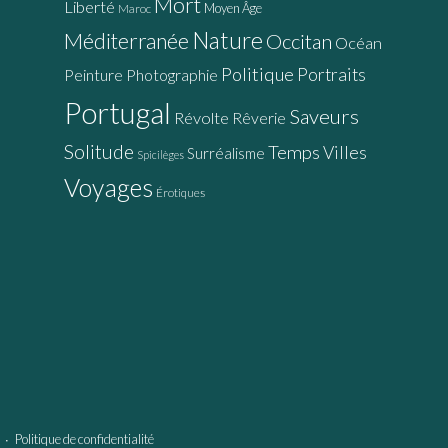
Mort
Liberté
Moyen Âge
Maroc
Nature
Méditerranée
Occitan
Océan
Politique
Portraits
Peinture
Photographie
Portugal
Saveurs
Révolte
Rêverie
Solitude
Temps
Villes
Surréalisme
Spicilèges
Voyages
Érotiques
∙
Politique de confidentialité