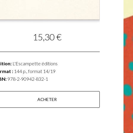
15,30 €
ition:
L'Escampette éditions
rmat :
144 p., format 14/19
BN:
978-2-90942-832-1
ACHETER