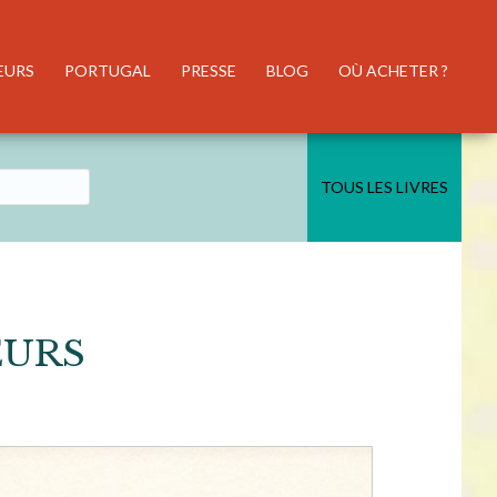
EURS
PORTUGAL
PRESSE
BLOG
OÙ ACHETER ?
TOUS LES LIVRES
EURS