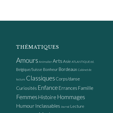
THÉMATIQUES
Amours
Arts
Asie
Animalier
ATLANTIQUE éd.
Bordeaux
Bonheur
Belgique/Suisse
Cabinet de
Classiques
Corps/danse
lecture
Enfance
Errances
Famille
Curiosités
Femmes
Hommages
Histoire
Humour
Inclassables
Lecture
Journal