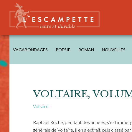
Skip
Skip
Skip
to
to
to
main
secondary
footer
content
navigation
L'ESCAMPETTE
éditions lentes & durables
VAGABONDAGES
POÉSIE
ROMAN
NOUVELLES
VOLTAIRE, VOLU
Voltaire
Raphaël Roche, pendant des années, s’est immer
générale de Voltaire. Il en a extrait, puis classé p