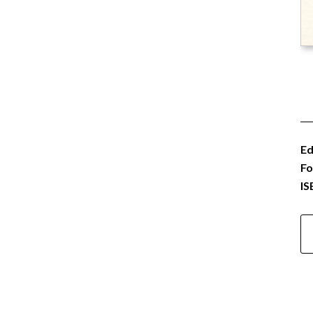
Ed
Fo
IS