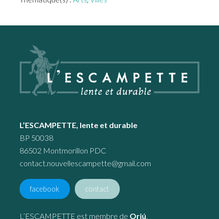
Footer
L’ESCAMPETTE, lente et durable
BP 50038
86502 Montmorillon PDC
contact.nouvellescampette@gmail.com
facebook
contact
L’ESCAMPETTE est membre de
Oriú
.