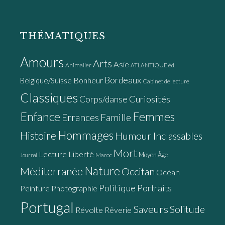
THÉMATIQUES
Amours
Arts
Asie
Animalier
ATLANTIQUE éd.
Bordeaux
Bonheur
Belgique/Suisse
Cabinet de lecture
Classiques
Curiosités
Corps/danse
Enfance
Femmes
Errances
Famille
Hommages
Histoire
Humour
Inclassables
Mort
Lecture
Liberté
Moyen Âge
Maroc
Journal
Nature
Méditerranée
Occitan
Océan
Politique
Portraits
Peinture
Photographie
Portugal
Saveurs
Solitude
Révolte
Rêverie