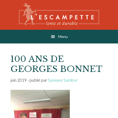
Skip
Skip
Skip
to
to
to
main
primary
footer
content
sidebar
L'ESCAMPETTE
éditions lentes & durables
Menu
100 ANS DE
GEORGES BONNET
juin 2019
- publié par
Sylviane Sambor