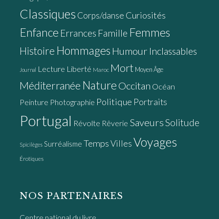
Classiques
Curiosités
Corps/danse
Enfance
Femmes
Errances
Famille
Hommages
Histoire
Humour
Inclassables
Mort
Lecture
Liberté
Moyen Âge
Maroc
Journal
Nature
Méditerranée
Occitan
Océan
Politique
Portraits
Peinture
Photographie
Portugal
Saveurs
Solitude
Révolte
Rêverie
Voyages
Temps
Villes
Surréalisme
Spicilèges
Érotiques
NOS PARTENAIRES
Centre national du livre