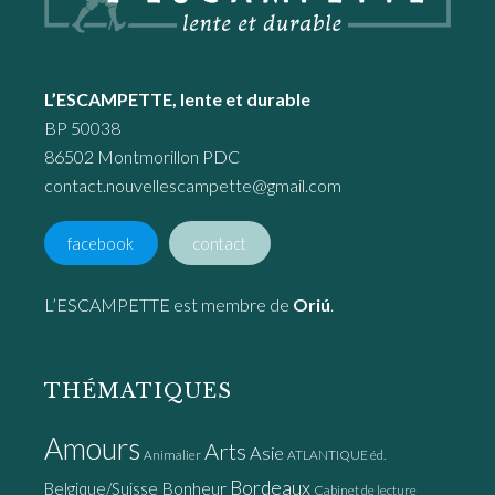
L’ESCAMPETTE, lente et durable
BP 50038
86502 Montmorillon PDC
contact.nouvellescampette@gmail.com
facebook
contact
L’ESCAMPETTE est membre de
Oriú
.
THÉMATIQUES
Amours
Arts
Asie
Animalier
ATLANTIQUE éd.
Bordeaux
Bonheur
Belgique/Suisse
Cabinet de lecture