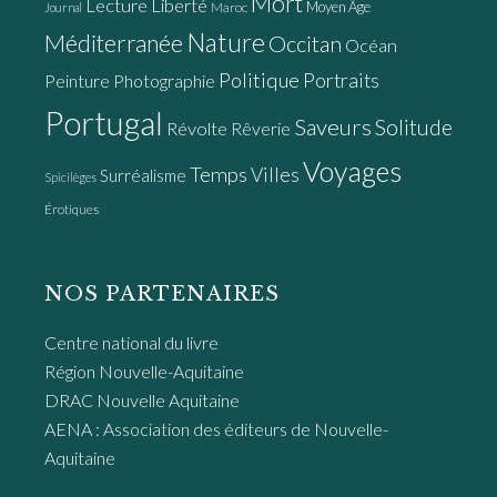
Mort
Lecture
Liberté
Moyen Âge
Maroc
Journal
Nature
Méditerranée
Occitan
Océan
Politique
Portraits
Peinture
Photographie
Portugal
Saveurs
Solitude
Révolte
Rêverie
Voyages
Temps
Villes
Surréalisme
Spicilèges
Érotiques
NOS PARTENAIRES
Centre national du livre
Région Nouvelle-Aquitaine
DRAC Nouvelle Aquitaine
AENA : Association des éditeurs de Nouvelle-
Aquitaine