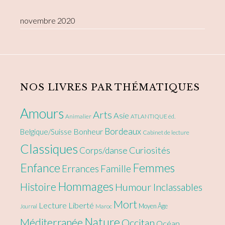
novembre 2020
NOS LIVRES PAR THÉMATIQUES
Amours
Arts
Asie
Animalier
ATLANTIQUE éd.
Bordeaux
Bonheur
Belgique/Suisse
Cabinet de lecture
Classiques
Curiosités
Corps/danse
Enfance
Femmes
Errances
Famille
Hommages
Histoire
Humour
Inclassables
Mort
Lecture
Liberté
Moyen Âge
Maroc
Journal
Nature
Méditerranée
Occitan
Océan