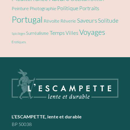
Politique
Portraits
Peinture
Photographie
Portugal
Saveurs
Solitude
Révolte
Rêverie
Voyages
Temps
Villes
Surréalisme
Spicilèges
Érotiques
Footer
L’ESCAMPETTE, lente et durable
BP 50038