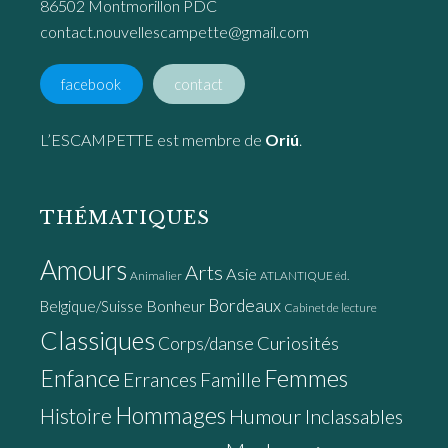
86502 Montmorillon PDC
contact.nouvellescampette@gmail.com
facebook
contact
L’ESCAMPETTE est membre de
Oriú
.
THÉMATIQUES
Amours
Arts
Asie
Animalier
ATLANTIQUE éd.
Bordeaux
Bonheur
Belgique/Suisse
Cabinet de lecture
Classiques
Curiosités
Corps/danse
Enfance
Femmes
Errances
Famille
Hommages
Histoire
Humour
Inclassables