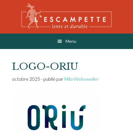
Skip
Skip
Skip
to
to
to
main
primary
footer
content
sidebar
L'ESCAMPETTE
éditions lentes & durables
Menu
LOGO-ORIU
octobre 2025
- publié par
Mila Weissweiler