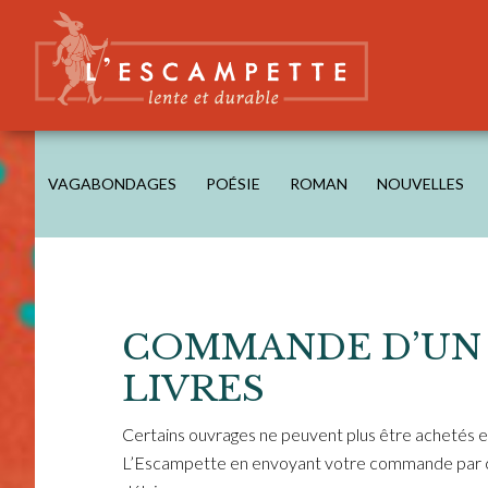
Skip
Skip
Skip
Skip
to
to
to
to
main
secondary
primary
footer
content
navigation
sidebar
L'ESCAMPETTE
éditions lentes & durables
VAGABONDAGES
POÉSIE
ROMAN
NOUVELLES
COMMANDE D’UN 
LIVRES
Certains ouvrages ne peuvent plus être achetés en
L’Escampette en envoyant votre commande par ce