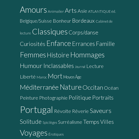
Amours
Arts
Asie
Animalier
ATLANTIQUE éd.
Bordeaux
Bonheur
Belgique/Suisse
Cabinet de
Classiques
Corps/danse
lecture
Enfance
Errances
Famille
Curiosités
Femmes
Hommages
Histoire
Humour
Inclassables
Lecture
Journal
Mort
Liberté
Moyen Âge
Maroc
Nature
Méditerranée
Occitan
Océan
Politique
Portraits
Peinture
Photographie
Portugal
Saveurs
Révolte
Rêverie
Solitude
Temps
Villes
Surréalisme
Spicilèges
Voyages
Érotiques