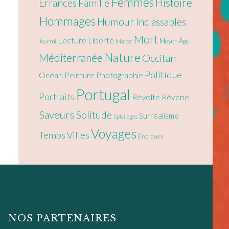
Femmes
Histoire
Errances
Famille
Hommages
Humour
Inclassables
Mort
Lecture
Liberté
Moyen Âge
Maroc
Journal
Nature
Méditerranée
Occitan
Politique
Océan
Peinture
Photographie
Portugal
Portraits
Révolte
Rêverie
Saveurs
Solitude
Surréalisme
Spicilèges
Voyages
Temps
Villes
Érotiques
NOS PARTENAIRES