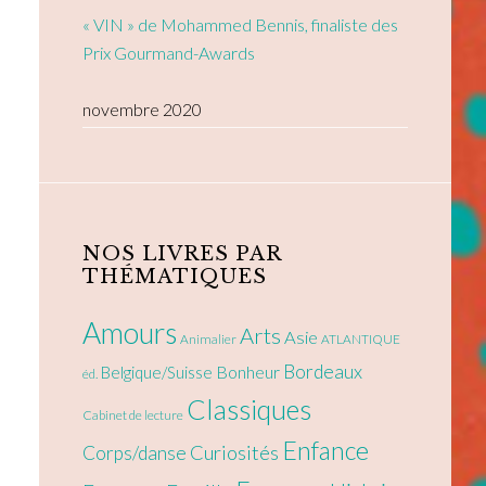
« VIN » de Mohammed Bennis, finaliste des
Prix Gourmand-Awards
novembre 2020
NOS LIVRES PAR
THÉMATIQUES
Amours
Arts
Asie
Animalier
ATLANTIQUE
Bordeaux
Bonheur
Belgique/Suisse
éd.
Classiques
Cabinet de lecture
Enfance
Curiosités
Corps/danse