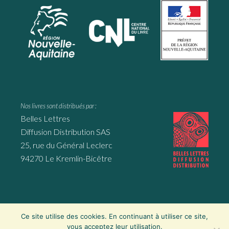
Nos livres sont distribués par :
Belles Lettres
Diffusion Distribution SAS
25, rue du Général Leclerc
94270 Le Kremlin-Bicêtre
Ce site utilise des cookies. En continuant à utiliser ce site,
Website by
Mila Weissweiler
, Montmorillon ∙
Mentions légales
∙
vous acceptez leur utilisation.