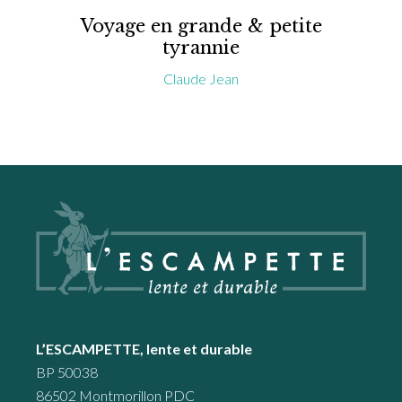
Voyage en grande & petite
tyrannie
Claude Jean
Footer
L’ESCAMPETTE, lente et durable
BP 50038
86502 Montmorillon PDC