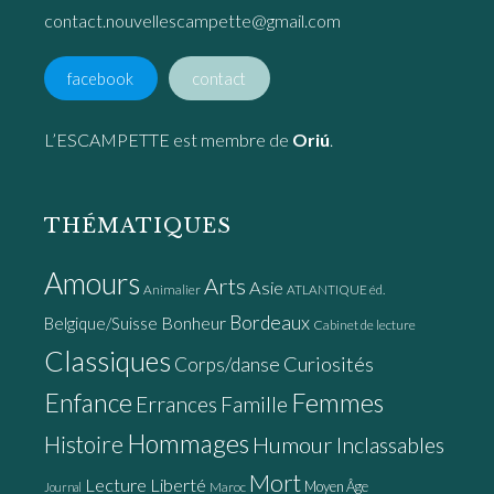
contact.nouvellescampette@gmail.com
facebook
contact
L’ESCAMPETTE est membre de
Oriú
.
THÉMATIQUES
Amours
Arts
Asie
Animalier
ATLANTIQUE éd.
Bordeaux
Bonheur
Belgique/Suisse
Cabinet de lecture
Classiques
Curiosités
Corps/danse
Enfance
Femmes
Errances
Famille
Hommages
Histoire
Humour
Inclassables
Mort
Lecture
Liberté
Moyen Âge
Maroc
Journal