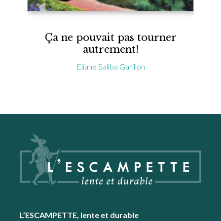
Ça ne pouvait pas tourner
autrement!
Eliane Saliba Garillon
Footer
L’ESCAMPETTE, lente et durable