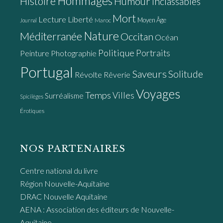
Hommages
Histoire
Humour
Inclassables
Mort
Lecture
Liberté
Moyen Âge
Maroc
Journal
Nature
Méditerranée
Occitan
Océan
Politique
Portraits
Peinture
Photographie
Portugal
Saveurs
Solitude
Révolte
Rêverie
Voyages
Temps
Villes
Surréalisme
Spicilèges
Érotiques
NOS PARTENAIRES
Centre national du livre
Région Nouvelle-Aquitaine
DRAC Nouvelle Aquitaine
AENA : Association des éditeurs de Nouvelle-
Aquitaine