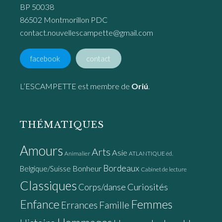
BP 50038
86502 Montmorillon PDC
contact.nouvellescampette@gmail.com
facebook
contact
L’ESCAMPETTE est membre de
Oriú
.
THÉMATIQUES
Amours
Arts
Asie
Animalier
ATLANTIQUE éd.
Bordeaux
Bonheur
Belgique/Suisse
Cabinet de lecture
Classiques
Curiosités
Corps/danse
Enfance
Femmes
Errances
Famille