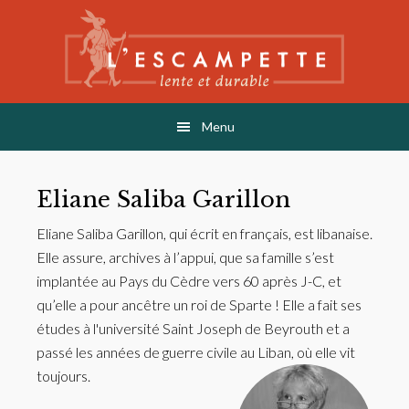
Skip
Skip
to
to
main
footer
content
L'ESCAMPETTE
éditions lentes & durables
Menu
Eliane Saliba Garillon
Eliane Saliba Garillon, qui écrit en français, est libanaise.
Elle assure, archives à l’appui, que sa famille s’est
implantée au Pays du Cèdre vers 60 après J-C, et
qu’elle a pour ancêtre un roi de Sparte ! Elle a fait ses
études à l'université Saint Joseph de Beyrouth et a
passé les années de guerre civile au Liban, où elle vit
toujours.