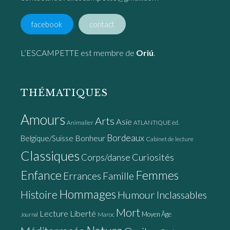
facebook
contact
L’ESCAMPETTE est membre de
Oriú
.
THÉMATIQUES
Amours
Arts
Asie
Animalier
ATLANTIQUE éd.
Bordeaux
Bonheur
Belgique/Suisse
Cabinet de lecture
Classiques
Curiosités
Corps/danse
Enfance
Femmes
Errances
Famille
Hommages
Histoire
Humour
Inclassables
Mort
Lecture
Liberté
Moyen Âge
Maroc
Journal