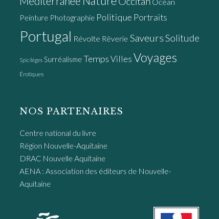
Nature
Méditerranée
Occitan
Océan
Politique
Portraits
Peinture
Photographie
Portugal
Saveurs
Solitude
Révolte
Rêverie
Voyages
Temps
Villes
Surréalisme
Spicilèges
Érotiques
NOS PARTENAIRES
Centre national du livre
Région Nouvelle-Aquitaine
DRAC Nouvelle Aquitaine
AENA : Association des éditeurs de Nouvelle-
Aquitaine