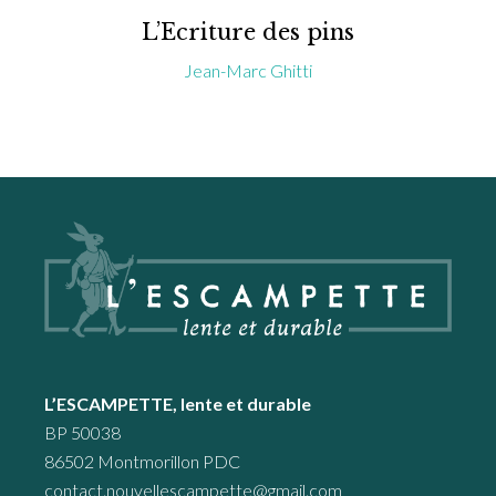
L’Ecriture des pins
Jean-Marc Ghitti
Footer
L’ESCAMPETTE, lente et durable
BP 50038
86502 Montmorillon PDC
contact.nouvellescampette@gmail.com