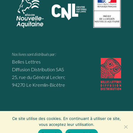
Nos livres sont distribués par :
Belles Lettres
Diffusion Distribution SAS
25, rue du Général Leclerc
94270 Le Kremlin-Bicêtre
Ce site utilise des cookies. En continuant à utiliser ce site,
Website by
Mila Weissweiler
, Montmorillon ∙
Mentions légales
∙
vous acceptez leur utilisation.
Politique de confidentialité