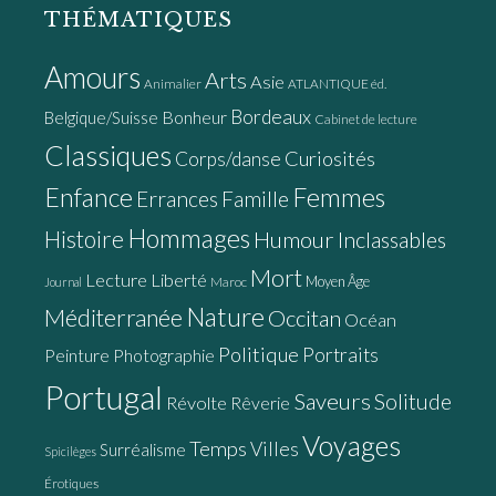
THÉMATIQUES
Amours
Arts
Asie
Animalier
ATLANTIQUE éd.
Bordeaux
Bonheur
Belgique/Suisse
Cabinet de lecture
Classiques
Curiosités
Corps/danse
Enfance
Femmes
Errances
Famille
Hommages
Histoire
Humour
Inclassables
Mort
Lecture
Liberté
Moyen Âge
Maroc
Journal
Nature
Méditerranée
Occitan
Océan
Politique
Portraits
Peinture
Photographie
Portugal
Saveurs
Solitude
Révolte
Rêverie
Voyages
Temps
Villes
Surréalisme
Spicilèges
Érotiques