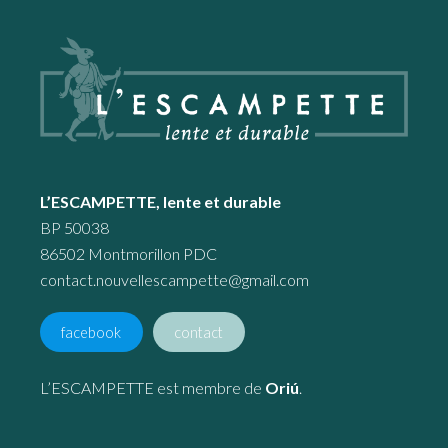
Footer
L’ESCAMPETTE, lente et durable
BP 50038
86502 Montmorillon PDC
contact.nouvellescampette@gmail.com
facebook
contact
L’ESCAMPETTE est membre de
Oriú
.