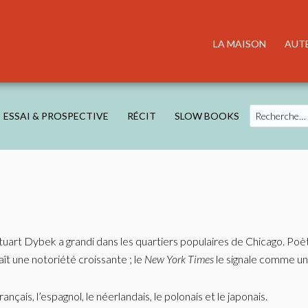
LA MAISON
AUT
Search
ESSAI & PROSPECTIVE
RÉCIT
SLOW BOOKS
tuart Dybek a grandi dans les quartiers populaires de Chicago. Poète
aît une notoriété croissante ; le
New York Times
le signale comme un 
nçais, l’espagnol, le néerlandais, le polonais et le japonais.