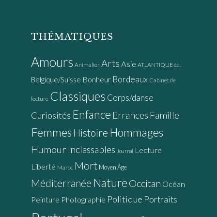
THÉMATIQUES
Amours
Arts
Asie
Animalier
ATLANTIQUE éd.
Bordeaux
Bonheur
Belgique/Suisse
Cabinet de
Classiques
Corps/danse
lecture
Enfance
Errances
Famille
Curiosités
Femmes
Hommages
Histoire
Humour
Inclassables
Lecture
Journal
Mort
Liberté
Moyen Âge
Maroc
Nature
Méditerranée
Occitan
Océan
Politique
Portraits
Peinture
Photographie