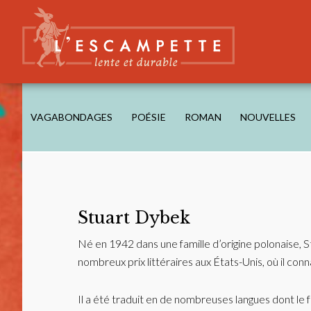
Skip
Skip
Skip
to
to
to
main
secondary
footer
content
navigation
L'ESCAMPETTE
éditions lentes & durables
VAGABONDAGES
POÉSIE
ROMAN
NOUVELLES
Stuart Dybek
Né en 1942 dans une famille d’origine polonaise, S
nombreux prix littéraires aux États-Unis, où il conn
Il a été traduit en de nombreuses langues dont le fra