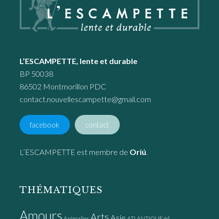
L’ESCAMPETTE, lente et durable
BP 50038
86502 Montmorillon PDC
contact.nouvellescampette@gmail.com
facebook
contact
L’ESCAMPETTE est membre de
Oriú
.
THÉMATIQUES
Amours
Arts
Asie
Animalier
ATLANTIQUE éd.