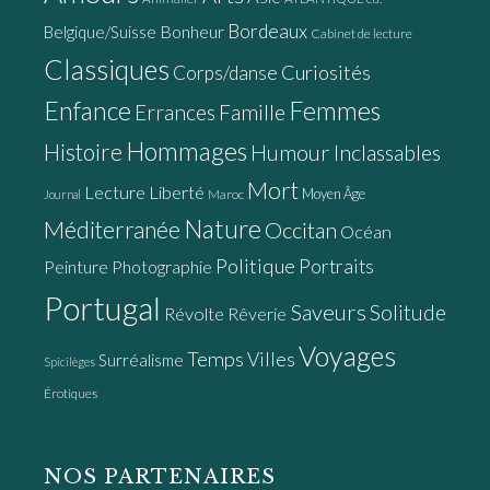
Bordeaux
Bonheur
Belgique/Suisse
Cabinet de lecture
Classiques
Curiosités
Corps/danse
Enfance
Femmes
Errances
Famille
Hommages
Histoire
Humour
Inclassables
Mort
Lecture
Liberté
Moyen Âge
Maroc
Journal
Nature
Méditerranée
Occitan
Océan
Politique
Portraits
Peinture
Photographie
Portugal
Saveurs
Solitude
Révolte
Rêverie
Voyages
Temps
Villes
Surréalisme
Spicilèges
Érotiques
NOS PARTENAIRES