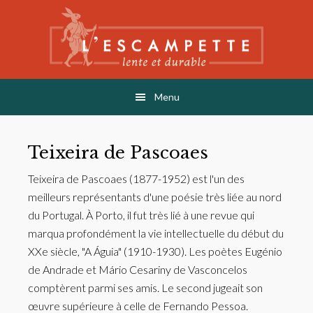
Skip
Skip
to
to
main
footer
content
L'ESCAMPETTE
éditions lentes & durables
Menu
Teixeira de Pascoaes
Teixeira de Pascoaes (1877-1952) est l'un des
meilleurs représentants d'une poésie très liée au nord
du Portugal. À Porto, il fut très lié à une revue qui
marqua profondément la vie intellectuelle du début du
XXe siècle, "A Águia" (1910-1930). Les poètes Eugénio
de Andrade et Mário Cesariny de Vasconcelos
comptèrent parmi ses amis. Le second jugeait son
œuvre supérieure à celle de Fernando Pessoa.