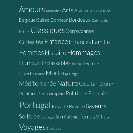
Amours
Arts
Asie
Animalier
ATLANTIQUE éd.
Bordeaux
Bonheur
Belgique/Suisse
Cabinet de
Classiques
Corps/danse
lecture
Enfance
Errances
Famille
Curiosités
Femmes
Hommages
Histoire
Humour
Inclassables
Lecture
Journal
Mort
Liberté
Moyen Âge
Maroc
Nature
Méditerranée
Occitan
Océan
Politique
Portraits
Peinture
Photographie
Portugal
Saveurs
Révolte
Rêverie
Solitude
Temps
Villes
Surréalisme
Spicilèges
Voyages
Érotiques