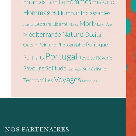
Femmes
Histoire
Errances
Famille
Hommages
Humour
Inclassables
Mort
Lecture
Liberté
Moyen Âge
Maroc
Journal
Nature
Méditerranée
Occitan
Politique
Océan
Peinture
Photographie
Portugal
Portraits
Révolte
Rêverie
Saveurs
Solitude
Surréalisme
Spicilèges
Voyages
Temps
Villes
Érotiques
NOS PARTENAIRES