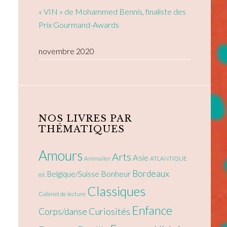
« VIN » de Mohammed Bennis, finaliste des
Prix Gourmand-Awards
novembre 2020
NOS LIVRES PAR
THÉMATIQUES
Amours
Arts
Asie
Animalier
ATLANTIQUE
Bordeaux
Bonheur
Belgique/Suisse
éd.
Classiques
Cabinet de lecture
Enfance
Curiosités
Corps/danse