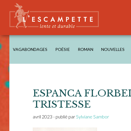
Skip
Skip
Skip
Skip
to
to
to
to
main
secondary
primary
footer
content
navigation
sidebar
L'ESCAMPETTE
éditions lentes & durables
VAGABONDAGES
POÉSIE
ROMAN
NOUVELLES
ESPANCA FLORBEL
TRISTESSE
avril 2023
- publié par
Sylviane Sambor