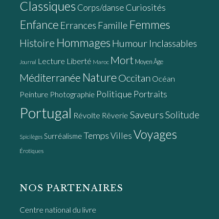
Classiques
Curiosités
Corps/danse
Enfance
Femmes
Errances
Famille
Hommages
Histoire
Humour
Inclassables
Mort
Lecture
Liberté
Moyen Âge
Maroc
Journal
Nature
Méditerranée
Occitan
Océan
Politique
Portraits
Peinture
Photographie
Portugal
Saveurs
Solitude
Révolte
Rêverie
Voyages
Temps
Villes
Surréalisme
Spicilèges
Érotiques
NOS PARTENAIRES
Centre national du livre