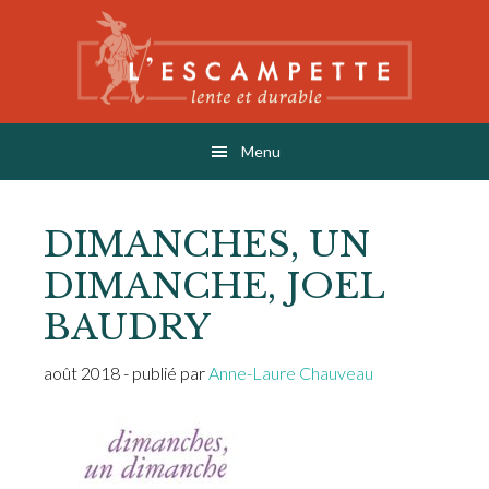
Skip
Skip
Skip
to
to
to
main
primary
footer
content
sidebar
L'ESCAMPETTE
éditions lentes & durables
Menu
DIMANCHES, UN
DIMANCHE, JOEL
BAUDRY
août 2018
- publié par
Anne-Laure Chauveau