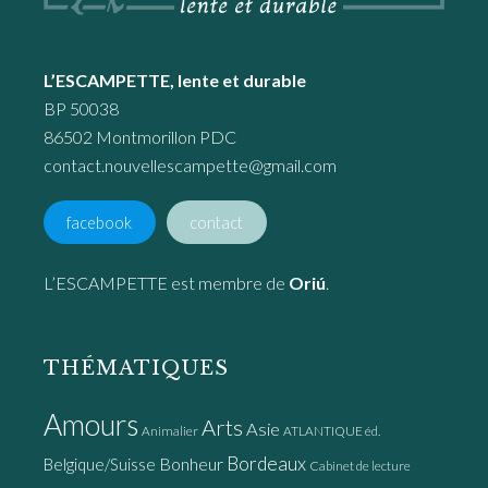
L’ESCAMPETTE, lente et durable
BP 50038
86502 Montmorillon PDC
contact.nouvellescampette@gmail.com
facebook
contact
L’ESCAMPETTE est membre de
Oriú
.
THÉMATIQUES
Amours
Arts
Asie
Animalier
ATLANTIQUE éd.
Bordeaux
Bonheur
Belgique/Suisse
Cabinet de lecture