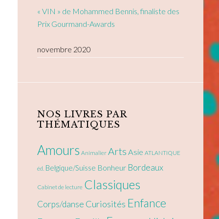
« VIN » de Mohammed Bennis, finaliste des
Prix Gourmand-Awards
novembre 2020
NOS LIVRES PAR
THÉMATIQUES
Amours
Arts
Asie
Animalier
ATLANTIQUE
Bordeaux
Bonheur
Belgique/Suisse
éd.
Classiques
Cabinet de lecture
Enfance
Curiosités
Corps/danse