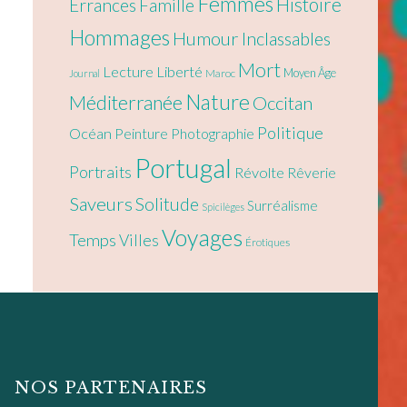
Femmes
Histoire
Errances
Famille
Hommages
Humour
Inclassables
Mort
Lecture
Liberté
Moyen Âge
Maroc
Journal
Nature
Méditerranée
Occitan
Politique
Océan
Peinture
Photographie
Portugal
Portraits
Révolte
Rêverie
Saveurs
Solitude
Surréalisme
Spicilèges
Voyages
Temps
Villes
Érotiques
NOS PARTENAIRES