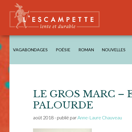
Skip
Skip
Skip
Skip
to
to
to
to
main
secondary
primary
footer
content
navigation
sidebar
L'ESCAMPETTE
éditions lentes & durables
VAGABONDAGES
POÉSIE
ROMAN
NOUVELLES
LE GROS MARC – 
PALOURDE
août 2018
- publié par
Anne-Laure Chauveau