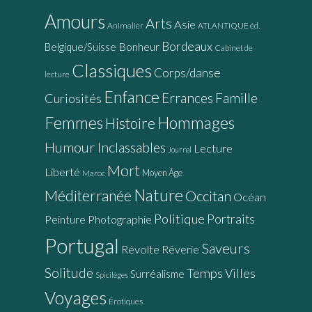
Amours
Arts
Asie
Animalier
ATLANTIQUE éd.
Bordeaux
Bonheur
Belgique/Suisse
Cabinet de
Classiques
Corps/danse
lecture
Enfance
Errances
Famille
Curiosités
Femmes
Hommages
Histoire
Humour
Inclassables
Lecture
Journal
Mort
Liberté
Moyen Âge
Maroc
Nature
Méditerranée
Occitan
Océan
Politique
Portraits
Peinture
Photographie
Portugal
Saveurs
Révolte
Rêverie
Solitude
Temps
Villes
Surréalisme
Spicilèges
Voyages
Érotiques