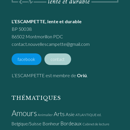
L’ESCAMPETTE, lente et durable
BP 50038
86502 Montmorillon PDC
contact.nouvellescampette@gmail.com
facebook
contact
L’ESCAMPETTE est membre de
Oriú
.
THÉMATIQUES
Amours
Arts
Asie
Animalier
ATLANTIQUE éd.
Bordeaux
Bonheur
Belgique/Suisse
Cabinet de lecture