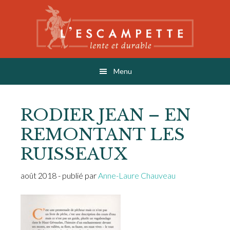
Skip
Skip
Skip
to
to
to
main
primary
footer
content
sidebar
L'ESCAMPETTE
éditions lentes & durables
Menu
RODIER JEAN – EN
REMONTANT LES
RUISSEAUX
août 2018
- publié par
Anne-Laure Chauveau