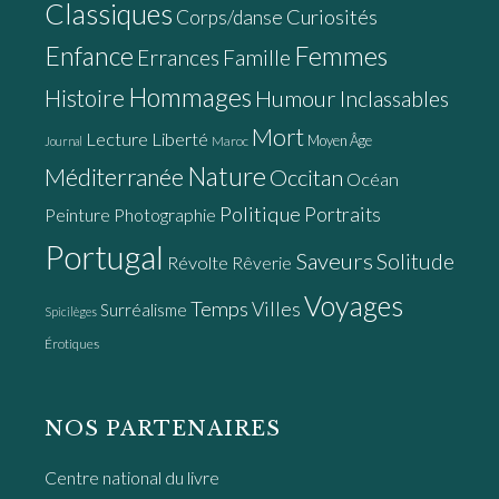
Classiques
Curiosités
Corps/danse
Enfance
Femmes
Errances
Famille
Hommages
Histoire
Humour
Inclassables
Mort
Lecture
Liberté
Moyen Âge
Maroc
Journal
Nature
Méditerranée
Occitan
Océan
Politique
Portraits
Peinture
Photographie
Portugal
Saveurs
Solitude
Révolte
Rêverie
Voyages
Temps
Villes
Surréalisme
Spicilèges
Érotiques
NOS PARTENAIRES
Centre national du livre