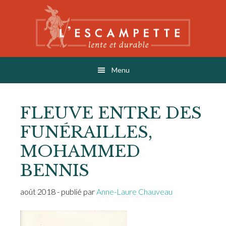
Skip
Skip
Skip
to
to
to
main
primary
footer
content
sidebar
L'ESCAMPETTE
éditions lentes & durables
Menu
FLEUVE ENTRE DES
FUNÉRAILLES,
MOHAMMED
BENNIS
août 2018
- publié par
Anne-Laure Chauveau