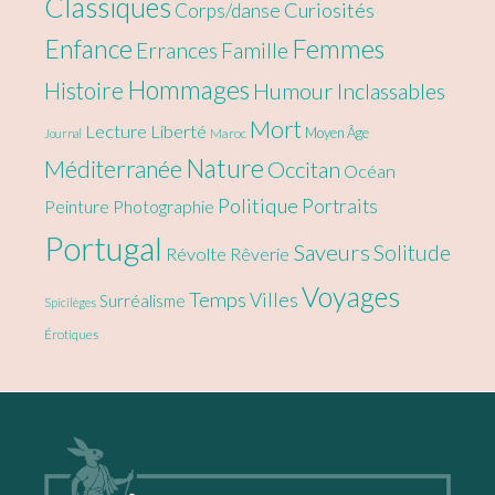
Classiques
Curiosités
Corps/danse
Enfance
Femmes
Errances
Famille
Hommages
Histoire
Humour
Inclassables
Mort
Lecture
Liberté
Moyen Âge
Maroc
Journal
Nature
Méditerranée
Occitan
Océan
Politique
Portraits
Peinture
Photographie
Portugal
Saveurs
Solitude
Révolte
Rêverie
Voyages
Temps
Villes
Surréalisme
Spicilèges
Érotiques
Footer