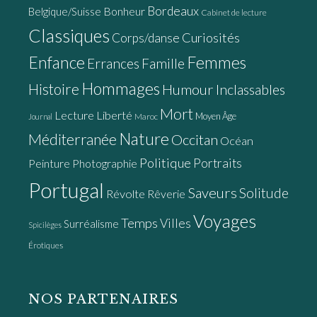
Bordeaux
Bonheur
Belgique/Suisse
Cabinet de lecture
Classiques
Curiosités
Corps/danse
Enfance
Femmes
Errances
Famille
Hommages
Histoire
Humour
Inclassables
Mort
Lecture
Liberté
Moyen Âge
Maroc
Journal
Nature
Méditerranée
Occitan
Océan
Politique
Portraits
Peinture
Photographie
Portugal
Saveurs
Solitude
Révolte
Rêverie
Voyages
Temps
Villes
Surréalisme
Spicilèges
Érotiques
NOS PARTENAIRES