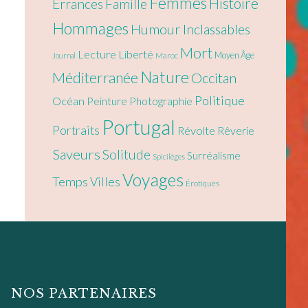
Femmes
Histoire
Errances
Famille
Hommages
Humour
Inclassables
Mort
Lecture
Liberté
Moyen Âge
Maroc
Journal
Nature
Méditerranée
Occitan
Politique
Océan
Peinture
Photographie
Portugal
Portraits
Révolte
Rêverie
Saveurs
Solitude
Surréalisme
Spicilèges
Voyages
Temps
Villes
Érotiques
NOS PARTENAIRES