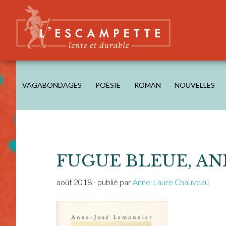
Skip
Skip
Skip
Skip
to
to
to
to
main
secondary
primary
footer
content
navigation
sidebar
L'ESCAMPETTE
éditions lentes & durables
VAGABONDAGES
POÉSIE
ROMAN
NOUVELLES
FUGUE BLEUE, A
août 2018
- publié par
Anne-Laure Chauveau