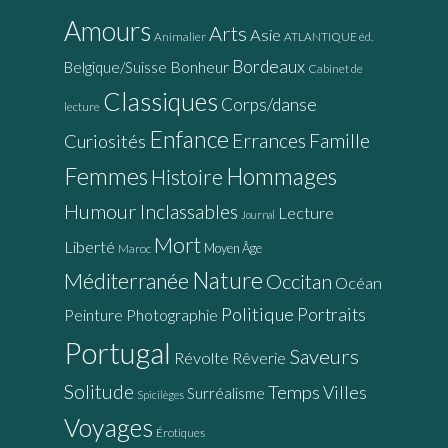
Amours
Arts
Asie
Animalier
ATLANTIQUE éd.
Bordeaux
Bonheur
Belgique/Suisse
Cabinet de
Classiques
Corps/danse
lecture
Enfance
Errances
Famille
Curiosités
Femmes
Hommages
Histoire
Humour
Inclassables
Lecture
Journal
Mort
Liberté
Moyen Âge
Maroc
Nature
Méditerranée
Occitan
Océan
Politique
Portraits
Peinture
Photographie
Portugal
Saveurs
Révolte
Rêverie
Solitude
Temps
Villes
Surréalisme
Spicilèges
Voyages
Érotiques