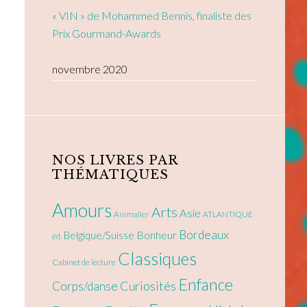
« VIN » de Mohammed Bennis, finaliste des
Prix Gourmand-Awards
novembre 2020
NOS LIVRES PAR
THÉMATIQUES
Amours
Arts
Asie
Animalier
ATLANTIQUE
Bordeaux
Bonheur
Belgique/Suisse
éd.
Classiques
Cabinet de lecture
Enfance
Curiosités
Corps/danse