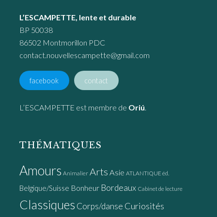
L’ESCAMPETTE, lente et durable
BP 50038
86502 Montmorillon PDC
contact.nouvellescampette@gmail.com
facebook
contact
L’ESCAMPETTE est membre de
Oriú
.
THÉMATIQUES
Amours
Arts
Asie
Animalier
ATLANTIQUE éd.
Bordeaux
Bonheur
Belgique/Suisse
Cabinet de lecture
Classiques
Curiosités
Corps/danse