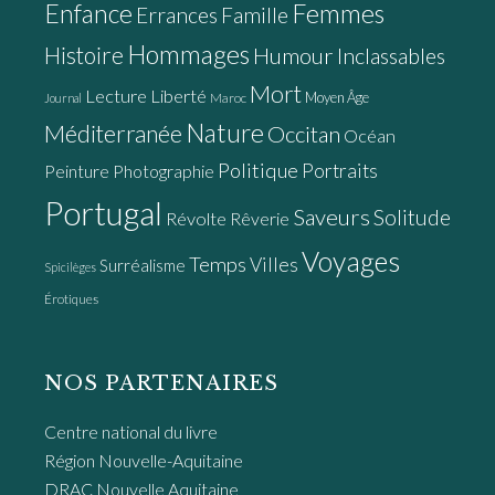
Enfance
Femmes
Errances
Famille
Hommages
Histoire
Humour
Inclassables
Mort
Lecture
Liberté
Moyen Âge
Maroc
Journal
Nature
Méditerranée
Occitan
Océan
Politique
Portraits
Peinture
Photographie
Portugal
Saveurs
Solitude
Révolte
Rêverie
Voyages
Temps
Villes
Surréalisme
Spicilèges
Érotiques
NOS PARTENAIRES
Centre national du livre
Région Nouvelle-Aquitaine
DRAC Nouvelle Aquitaine