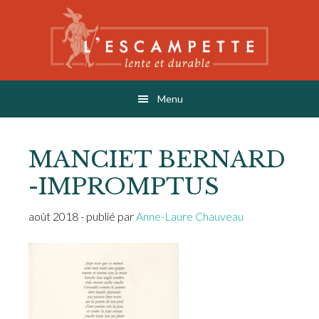
Skip
Skip
Skip
to
to
to
main
primary
footer
content
sidebar
L'ESCAMPETTE
éditions lentes & durables
Menu
MANCIET BERNARD
-IMPROMPTUS
août 2018
- publié par
Anne-Laure Chauveau