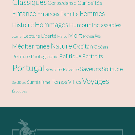
Classiques
Curiosités
Corps/danse
Enfance
Femmes
Errances
Famille
Hommages
Histoire
Humour
Inclassables
Mort
Lecture
Liberté
Moyen Âge
Maroc
Journal
Nature
Méditerranée
Occitan
Océan
Politique
Portraits
Peinture
Photographie
Portugal
Saveurs
Solitude
Révolte
Rêverie
Voyages
Temps
Villes
Surréalisme
Spicilèges
Érotiques
Footer