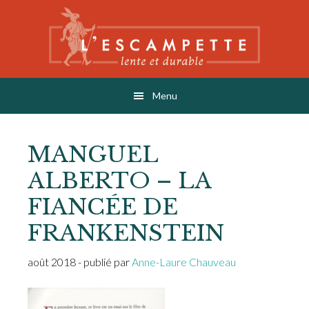
Skip
Skip
Skip
to
to
to
main
primary
footer
content
sidebar
L'ESCAMPETTE
éditions lentes & durables
Menu
MANGUEL
ALBERTO – LA
FIANCÉE DE
FRANKENSTEIN
août 2018
- publié par
Anne-Laure Chauveau