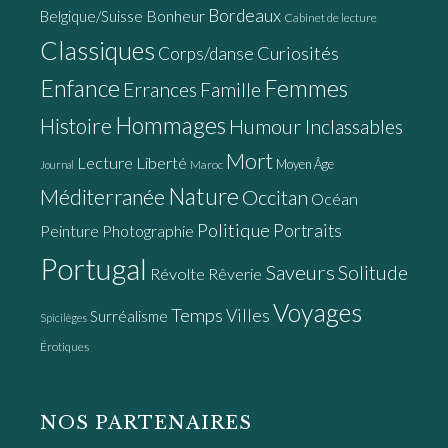
Bordeaux
Bonheur
Belgique/Suisse
Cabinet de lecture
Classiques
Curiosités
Corps/danse
Enfance
Femmes
Errances
Famille
Hommages
Histoire
Humour
Inclassables
Mort
Lecture
Liberté
Moyen Âge
Maroc
Journal
Nature
Méditerranée
Occitan
Océan
Politique
Portraits
Peinture
Photographie
Portugal
Saveurs
Solitude
Révolte
Rêverie
Voyages
Temps
Villes
Surréalisme
Spicilèges
Érotiques
NOS PARTENAIRES