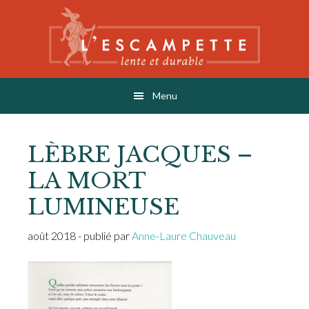
Skip
Skip
Skip
to
to
to
main
primary
footer
content
sidebar
L'ESCAMPETTE
éditions lentes & durables
Menu
LÈBRE JACQUES –
LA MORT
LUMINEUSE
août 2018
- publié par
Anne-Laure Chauveau