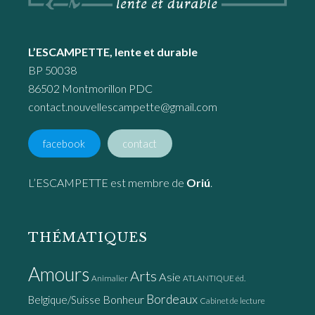
L’ESCAMPETTE, lente et durable
BP 50038
86502 Montmorillon PDC
contact.nouvellescampette@gmail.com
facebook
contact
L’ESCAMPETTE est membre de
Oriú
.
THÉMATIQUES
Amours
Arts
Asie
Animalier
ATLANTIQUE éd.
Bordeaux
Bonheur
Belgique/Suisse
Cabinet de lecture