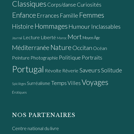
Classiques
Curiosités
Corps/danse
Enfance
Femmes
Errances
Famille
Hommages
Histoire
Humour
Inclassables
Mort
Lecture
Liberté
Moyen Âge
Maroc
Journal
Nature
Méditerranée
Occitan
Océan
Politique
Portraits
Peinture
Photographie
Portugal
Saveurs
Solitude
Révolte
Rêverie
Voyages
Temps
Villes
Surréalisme
Spicilèges
Érotiques
NOS PARTENAIRES
Centre national du livre