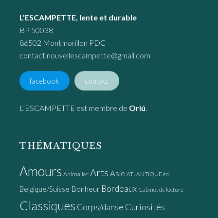
L’ESCAMPETTE, lente et durable
BP 50038
86502 Montmorillon PDC
contact.nouvellescampette@gmail.com
facebook
contact
L’ESCAMPETTE est membre de
Oriú
.
THÉMATIQUES
Amours
Arts
Asie
Animalier
ATLANTIQUE éd.
Bordeaux
Bonheur
Belgique/Suisse
Cabinet de lecture
Classiques
Curiosités
Corps/danse