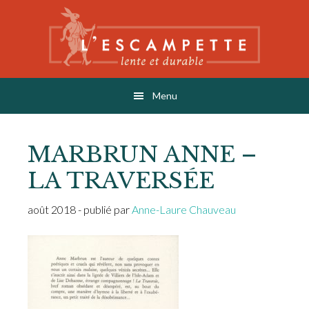
Skip
Skip
Skip
to
to
to
main
primary
footer
content
sidebar
L'ESCAMPETTE
éditions lentes & durables
Menu
MARBRUN ANNE –
LA TRAVERSÉE
août 2018
- publié par
Anne-Laure Chauveau