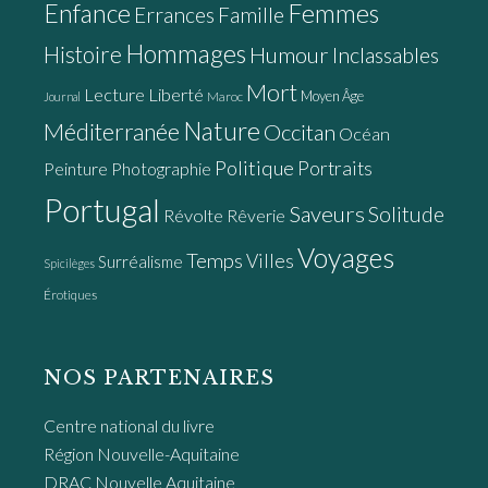
Enfance
Femmes
Errances
Famille
Hommages
Histoire
Humour
Inclassables
Mort
Lecture
Liberté
Moyen Âge
Maroc
Journal
Nature
Méditerranée
Occitan
Océan
Politique
Portraits
Peinture
Photographie
Portugal
Saveurs
Solitude
Révolte
Rêverie
Voyages
Temps
Villes
Surréalisme
Spicilèges
Érotiques
NOS PARTENAIRES
Centre national du livre
Région Nouvelle-Aquitaine
DRAC Nouvelle Aquitaine