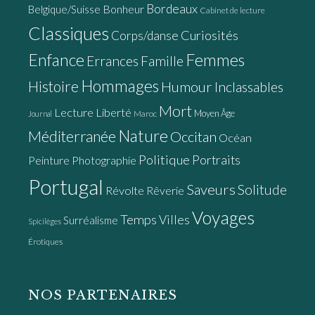
Bordeaux
Bonheur
Belgique/Suisse
Cabinet de lecture
Classiques
Curiosités
Corps/danse
Enfance
Femmes
Errances
Famille
Hommages
Histoire
Humour
Inclassables
Mort
Lecture
Liberté
Moyen Âge
Maroc
Journal
Nature
Méditerranée
Occitan
Océan
Politique
Portraits
Peinture
Photographie
Portugal
Saveurs
Solitude
Révolte
Rêverie
Voyages
Temps
Villes
Surréalisme
Spicilèges
Érotiques
NOS PARTENAIRES