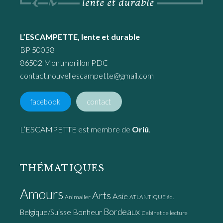
L’ESCAMPETTE, lente et durable
BP 50038
86502 Montmorillon PDC
contact.nouvellescampette@gmail.com
facebook
contact
L’ESCAMPETTE est membre de
Oriú
.
THÉMATIQUES
Amours
Arts
Asie
Animalier
ATLANTIQUE éd.
Bordeaux
Bonheur
Belgique/Suisse
Cabinet de lecture