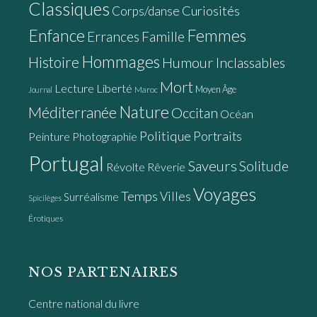
Classiques
Curiosités
Corps/danse
Enfance
Femmes
Errances
Famille
Hommages
Histoire
Humour
Inclassables
Mort
Lecture
Liberté
Moyen Âge
Maroc
Journal
Nature
Méditerranée
Occitan
Océan
Politique
Portraits
Peinture
Photographie
Portugal
Saveurs
Solitude
Révolte
Rêverie
Voyages
Temps
Villes
Surréalisme
Spicilèges
Érotiques
NOS PARTENAIRES
Centre national du livre