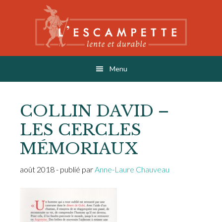
Skip
Skip
Skip
to
to
to
main
primary
footer
content
sidebar
L'ESCAMPETTE
éditions lentes & durables
Menu
COLLIN DAVID –
LES CERCLES
MÉMORIAUX
août 2018
- publié par
Anne-Laure Chauveau