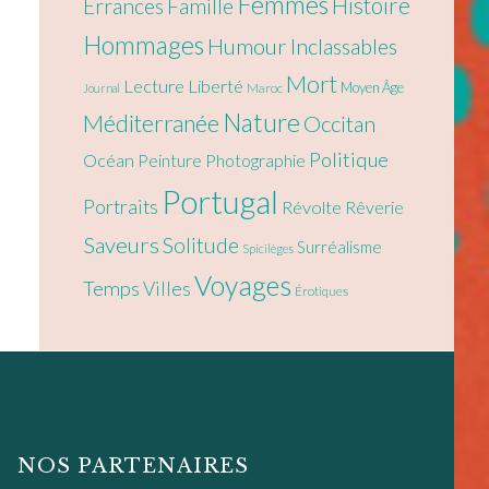
Femmes
Histoire
Errances
Famille
Hommages
Humour
Inclassables
Mort
Lecture
Liberté
Moyen Âge
Maroc
Journal
Nature
Méditerranée
Occitan
Politique
Océan
Peinture
Photographie
Portugal
Portraits
Révolte
Rêverie
Saveurs
Solitude
Surréalisme
Spicilèges
Voyages
Temps
Villes
Érotiques
NOS PARTENAIRES