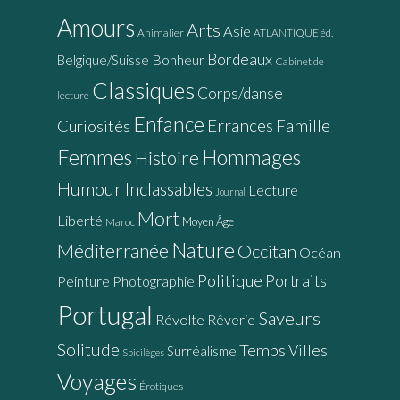
Amours
Arts
Asie
Animalier
ATLANTIQUE éd.
Bordeaux
Bonheur
Belgique/Suisse
Cabinet de
Classiques
Corps/danse
lecture
Enfance
Errances
Famille
Curiosités
Femmes
Hommages
Histoire
Humour
Inclassables
Lecture
Journal
Mort
Liberté
Moyen Âge
Maroc
Nature
Méditerranée
Occitan
Océan
Politique
Portraits
Peinture
Photographie
Portugal
Saveurs
Révolte
Rêverie
Solitude
Temps
Villes
Surréalisme
Spicilèges
Voyages
Érotiques