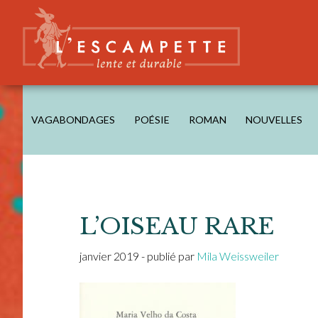
Skip
Skip
Skip
Skip
to
to
to
to
main
secondary
primary
footer
content
navigation
sidebar
L'ESCAMPETTE
éditions lentes & durables
VAGABONDAGES
POÉSIE
ROMAN
NOUVELLES
L’OISEAU RARE
janvier 2019
- publié par
Mila Weissweiler