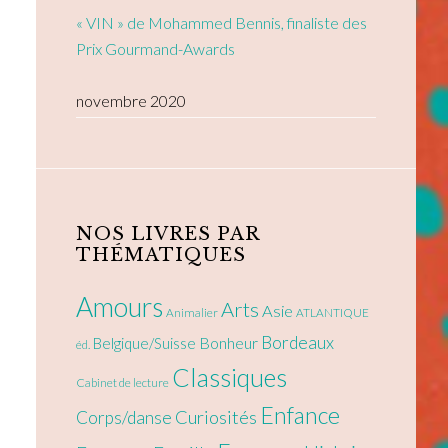
« VIN » de Mohammed Bennis, finaliste des
Prix Gourmand-Awards
novembre 2020
NOS LIVRES PAR
THÉMATIQUES
Amours
Arts
Asie
Animalier
ATLANTIQUE
Bordeaux
Bonheur
Belgique/Suisse
éd.
Classiques
Cabinet de lecture
Enfance
Curiosités
Corps/danse