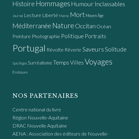
Hommages
Histoire
Humour
Inclassables
Mort
Lecture
Liberté
Moyen Âge
Maroc
Journal
Nature
Méditerranée
Occitan
Océan
Politique
Portraits
Peinture
Photographie
Portugal
Saveurs
Solitude
Révolte
Rêverie
Voyages
Temps
Villes
Surréalisme
Spicilèges
Érotiques
NOS PARTENAIRES
Centre national du livre
Région Nouvelle-Aquitaine
DRAC Nouvelle Aquitaine
AENA : Association des éditeurs de Nouvelle-