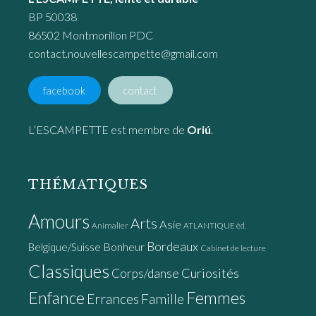
BP 50038
86502 Montmorillon PDC
contact.nouvellescampette@gmail.com
facebook
contact
L’ESCAMPETTE est membre de
Oriú
.
THÉMATIQUES
Amours
Arts
Asie
Animalier
ATLANTIQUE éd.
Bordeaux
Bonheur
Belgique/Suisse
Cabinet de lecture
Classiques
Curiosités
Corps/danse
Enfance
Femmes
Errances
Famille