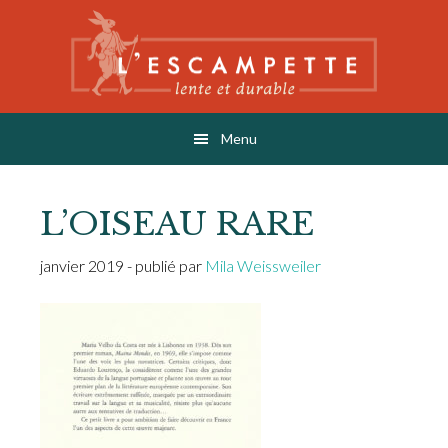
Skip
Skip
Skip
to
to
to
main
primary
footer
content
sidebar
L'ESCAMPETTE
éditions lentes & durables
Menu
L’OISEAU RARE
janvier 2019
- publié par
Mila Weissweiler