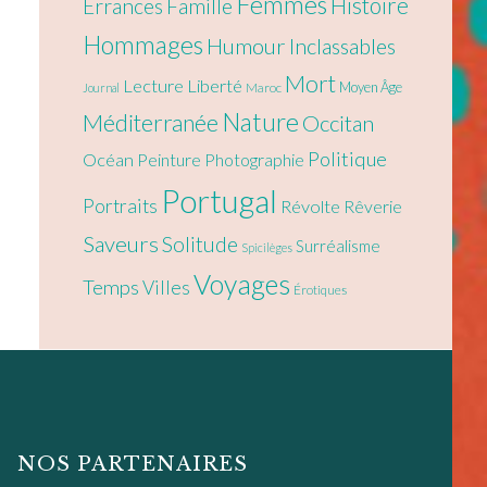
Femmes
Histoire
Errances
Famille
Hommages
Humour
Inclassables
Mort
Lecture
Liberté
Moyen Âge
Maroc
Journal
Nature
Méditerranée
Occitan
Politique
Océan
Peinture
Photographie
Portugal
Portraits
Révolte
Rêverie
Saveurs
Solitude
Surréalisme
Spicilèges
Voyages
Temps
Villes
Érotiques
NOS PARTENAIRES