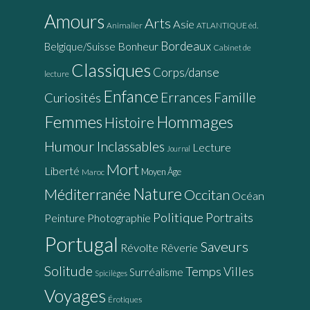
Amours
Arts
Asie
Animalier
ATLANTIQUE éd.
Bordeaux
Bonheur
Belgique/Suisse
Cabinet de
Classiques
Corps/danse
lecture
Enfance
Errances
Famille
Curiosités
Femmes
Hommages
Histoire
Humour
Inclassables
Lecture
Journal
Mort
Liberté
Moyen Âge
Maroc
Nature
Méditerranée
Occitan
Océan
Politique
Portraits
Peinture
Photographie
Portugal
Saveurs
Révolte
Rêverie
Solitude
Temps
Villes
Surréalisme
Spicilèges
Voyages
Érotiques