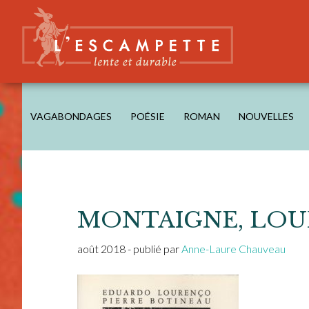
Skip
Skip
Skip
Skip
to
to
to
to
main
secondary
primary
footer
content
navigation
sidebar
L'ESCAMPETTE
éditions lentes & durables
VAGABONDAGES
POÉSIE
ROMAN
NOUVELLES
MONTAIGNE, LOU
août 2018
- publié par
Anne-Laure Chauveau