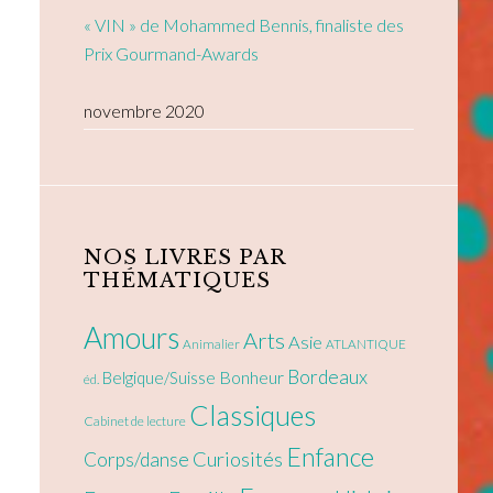
« VIN » de Mohammed Bennis, finaliste des
Prix Gourmand-Awards
novembre 2020
NOS LIVRES PAR
THÉMATIQUES
Amours
Arts
Asie
Animalier
ATLANTIQUE
Bordeaux
Bonheur
Belgique/Suisse
éd.
Classiques
Cabinet de lecture
Enfance
Curiosités
Corps/danse