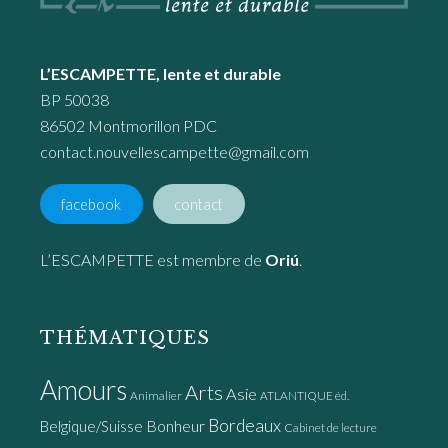
L’ESCAMPETTE, lente et durable
BP 50038
86502 Montmorillon PDC
contact.nouvellescampette@gmail.com
facebook
contact
L’ESCAMPETTE est membre de
Oriú
.
THÉMATIQUES
Amours
Arts
Asie
Animalier
ATLANTIQUE éd.
Bordeaux
Bonheur
Belgique/Suisse
Cabinet de lecture