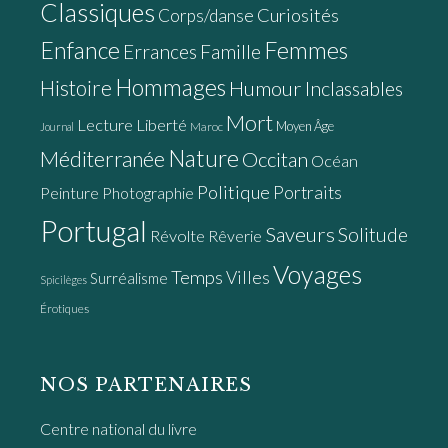
Classiques
Curiosités
Corps/danse
Enfance
Femmes
Errances
Famille
Hommages
Histoire
Humour
Inclassables
Mort
Lecture
Liberté
Moyen Âge
Maroc
Journal
Nature
Méditerranée
Occitan
Océan
Politique
Portraits
Peinture
Photographie
Portugal
Saveurs
Solitude
Révolte
Rêverie
Voyages
Temps
Villes
Surréalisme
Spicilèges
Érotiques
NOS PARTENAIRES
Centre national du livre