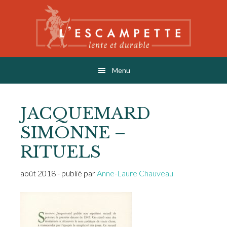
Skip
Skip
Skip
to
to
to
main
primary
footer
content
sidebar
L'ESCAMPETTE
éditions lentes & durables
Menu
JACQUEMARD
SIMONNE –
RITUELS
août 2018
- publié par
Anne-Laure Chauveau