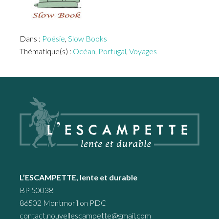
Dans :
Poésie
,
Slow Books
Thématique(s) :
Océan
,
Portugal
,
Voyages
Footer
L’ESCAMPETTE, lente et durable
BP 50038
86502 Montmorillon PDC
contact.nouvellescampette@gmail.com