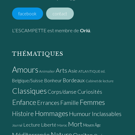
facebook
contact
L’ESCAMPETTE est membre de
Oriú
.
THÉMATIQUES
Amours
Arts
Asie
Animalier
ATLANTIQUE éd.
Bordeaux
Bonheur
Belgique/Suisse
Cabinet de lecture
Classiques
Curiosités
Corps/danse
Enfance
Femmes
Errances
Famille
Hommages
Histoire
Humour
Inclassables
Mort
Lecture
Liberté
Moyen Âge
Maroc
Journal
Nature
Méditerranée
Occitan