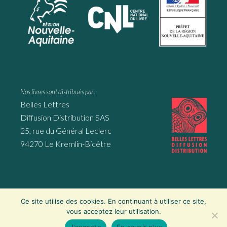
Nos livres sont distribués par :
Belles Lettres
Diffusion Distribution SAS
25, rue du Général Leclerc
94270 Le Kremlin-Bicêtre
Ce site utilise des cookies. En continuant à utiliser ce site,
Website by
Mila Weissweiler
, Montmorillon ∙
Mentions légales
∙
vous acceptez leur utilisation.
Politique de confidentialité
J'accepte
En savoir plus