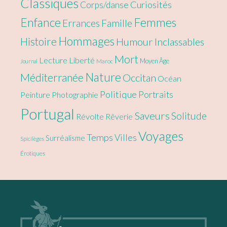
Classiques
Curiosités
Corps/danse
Enfance
Femmes
Errances
Famille
Hommages
Histoire
Humour
Inclassables
Mort
Lecture
Liberté
Moyen Âge
Maroc
Journal
Nature
Méditerranée
Occitan
Océan
Politique
Portraits
Peinture
Photographie
Portugal
Saveurs
Solitude
Révolte
Rêverie
Voyages
Temps
Villes
Surréalisme
Spicilèges
Érotiques
Footer