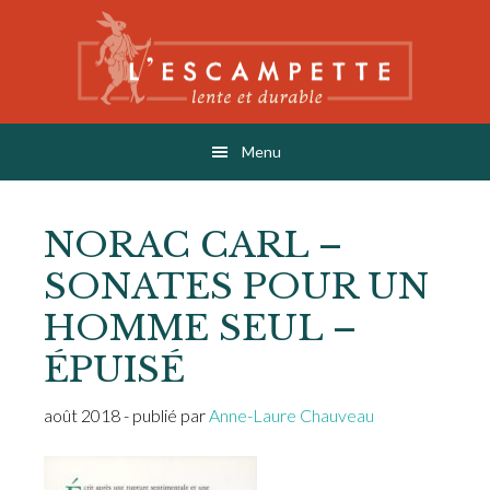
Skip
Skip
Skip
to
to
to
main
primary
footer
content
sidebar
L'ESCAMPETTE
éditions lentes & durables
Menu
NORAC CARL –
SONATES POUR UN
HOMME SEUL –
ÉPUISÉ
août 2018
- publié par
Anne-Laure Chauveau