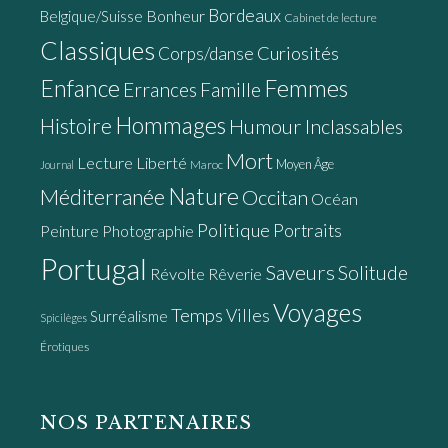
Bordeaux
Bonheur
Belgique/Suisse
Cabinet de lecture
Classiques
Curiosités
Corps/danse
Enfance
Femmes
Errances
Famille
Hommages
Histoire
Humour
Inclassables
Mort
Lecture
Liberté
Moyen Âge
Maroc
Journal
Nature
Méditerranée
Occitan
Océan
Politique
Portraits
Peinture
Photographie
Portugal
Saveurs
Solitude
Révolte
Rêverie
Voyages
Temps
Villes
Surréalisme
Spicilèges
Érotiques
NOS PARTENAIRES