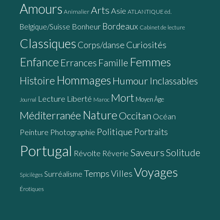
Amours
Arts
Asie
Animalier
ATLANTIQUE éd.
Bordeaux
Bonheur
Belgique/Suisse
Cabinet de lecture
Classiques
Curiosités
Corps/danse
Enfance
Femmes
Errances
Famille
Hommages
Histoire
Humour
Inclassables
Mort
Lecture
Liberté
Moyen Âge
Maroc
Journal
Nature
Méditerranée
Occitan
Océan
Politique
Portraits
Peinture
Photographie
Portugal
Saveurs
Solitude
Révolte
Rêverie
Voyages
Temps
Villes
Surréalisme
Spicilèges
Érotiques