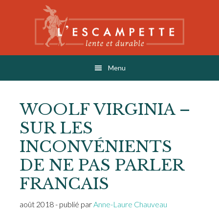
Skip
Skip
Skip
to
to
to
main
primary
footer
content
sidebar
L'ESCAMPETTE
éditions lentes & durables
Menu
WOOLF VIRGINIA –
SUR LES
INCONVÉNIENTS
DE NE PAS PARLER
FRANCAIS
août 2018
- publié par
Anne-Laure Chauveau