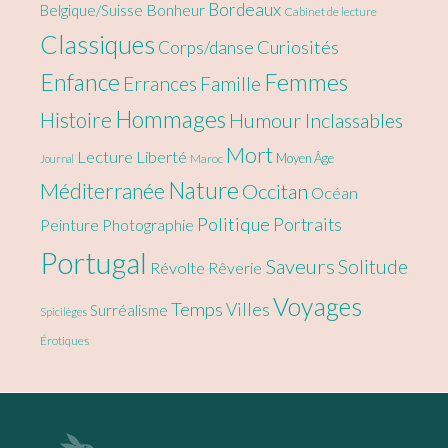
Bordeaux
Bonheur
Belgique/Suisse
Cabinet de lecture
Classiques
Curiosités
Corps/danse
Enfance
Femmes
Errances
Famille
Hommages
Histoire
Humour
Inclassables
Mort
Lecture
Liberté
Moyen Âge
Maroc
Journal
Nature
Méditerranée
Occitan
Océan
Politique
Portraits
Peinture
Photographie
Portugal
Saveurs
Solitude
Révolte
Rêverie
Voyages
Temps
Villes
Surréalisme
Spicilèges
Érotiques
Footer