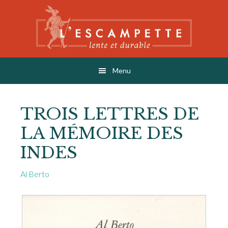
Skip
Skip
to
to
main
footer
content
L'ESCAMPETTE
éditions lentes & durables
Menu
TROIS LETTRES DE
LA MÉMOIRE DES
INDES
Al Berto