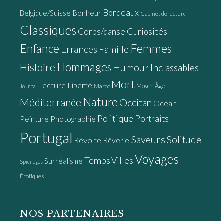
Bordeaux
Bonheur
Belgique/Suisse
Cabinet de lecture
Classiques
Curiosités
Corps/danse
Enfance
Femmes
Errances
Famille
Hommages
Histoire
Humour
Inclassables
Mort
Lecture
Liberté
Moyen Âge
Maroc
Journal
Nature
Méditerranée
Occitan
Océan
Politique
Portraits
Peinture
Photographie
Portugal
Saveurs
Solitude
Révolte
Rêverie
Voyages
Temps
Villes
Surréalisme
Spicilèges
Érotiques
NOS PARTENAIRES