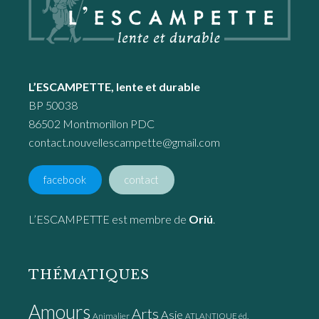
L’ESCAMPETTE, lente et durable
BP 50038
86502 Montmorillon PDC
contact.nouvellescampette@gmail.com
facebook
contact
L’ESCAMPETTE est membre de
Oriú
.
THÉMATIQUES
Amours
Arts
Asie
Animalier
ATLANTIQUE éd.