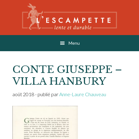
Skip
Skip
Skip
to
to
to
main
primary
footer
content
sidebar
L'ESCAMPETTE
éditions lentes & durables
Menu
CONTE GIUSEPPE –
VILLA HANBURY
août 2018
- publié par
Anne-Laure Chauveau