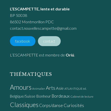
L’ESCAMPETTE, lente et durable
BP 50038
86502 Montmorillon PDC
contact.nouvellescampette@gmail.com
facebook
contact
L’ESCAMPETTE est membre de
Oriú
.
THÉMATIQUES
Amours
Arts
Asie
Animalier
ATLANTIQUE éd.
Bordeaux
Bonheur
Belgique/Suisse
Cabinet de lecture
Classiques
Curiosités
Corps/danse