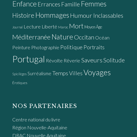
Enfance
Femmes
Errances
Famille
Hommages
Histoire
Humour
Inclassables
Mort
Lecture
Liberté
Moyen Âge
Maroc
Journal
Nature
Méditerranée
Occitan
Océan
Politique
Portraits
Peinture
Photographie
Portugal
Saveurs
Solitude
Révolte
Rêverie
Voyages
Temps
Villes
Surréalisme
Spicilèges
Érotiques
NOS PARTENAIRES
Centre national du livre
Région Nouvelle-Aquitaine
DRAC Nouvelle Aquitaine