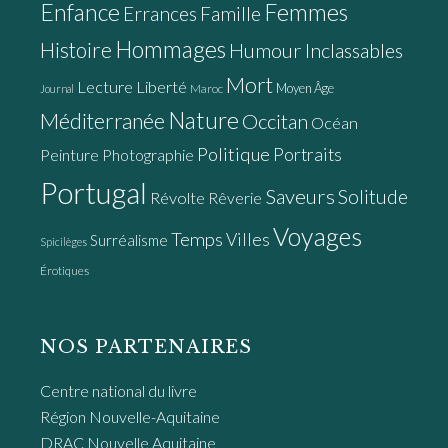
Enfance
Femmes
Errances
Famille
Hommages
Histoire
Humour
Inclassables
Mort
Lecture
Liberté
Moyen Âge
Maroc
Journal
Nature
Méditerranée
Occitan
Océan
Politique
Portraits
Peinture
Photographie
Portugal
Saveurs
Solitude
Révolte
Rêverie
Voyages
Temps
Villes
Surréalisme
Spicilèges
Érotiques
NOS PARTENAIRES
Centre national du livre
Région Nouvelle-Aquitaine
DRAC Nouvelle Aquitaine