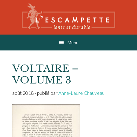
Skip
Skip
Skip
to
to
to
main
primary
footer
content
sidebar
L'ESCAMPETTE
éditions lentes & durables
Menu
VOLTAIRE –
VOLUME 3
août 2018
- publié par
Anne-Laure Chauveau