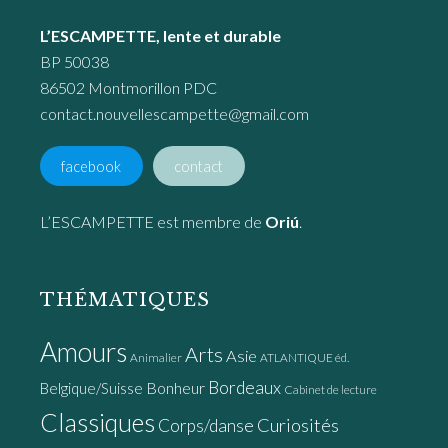
L’ESCAMPETTE, lente et durable
BP 50038
86502 Montmorillon PDC
contact.nouvellescampette@gmail.com
facebook
contact
L’ESCAMPETTE est membre de
Oriú
.
THÉMATIQUES
Amours
Arts
Asie
Animalier
ATLANTIQUE éd.
Bordeaux
Bonheur
Belgique/Suisse
Cabinet de lecture
Classiques
Curiosités
Corps/danse