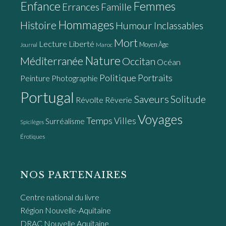
Enfance
Femmes
Errances
Famille
Hommages
Histoire
Humour
Inclassables
Mort
Lecture
Liberté
Moyen Âge
Maroc
Journal
Nature
Méditerranée
Occitan
Océan
Politique
Portraits
Peinture
Photographie
Portugal
Saveurs
Solitude
Révolte
Rêverie
Voyages
Temps
Villes
Surréalisme
Spicilèges
Érotiques
NOS PARTENAIRES
Centre national du livre
Région Nouvelle-Aquitaine
DRAC Nouvelle Aquitaine