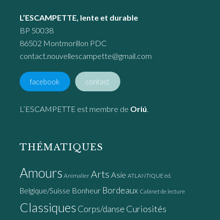
L’ESCAMPETTE, lente et durable
BP 50038
86502 Montmorillon PDC
contact.nouvellescampette@gmail.com
facebook
contact
L’ESCAMPETTE est membre de
Oriú
.
THÉMATIQUES
Amours
Arts
Asie
Animalier
ATLANTIQUE éd.
Bordeaux
Bonheur
Belgique/Suisse
Cabinet de lecture
Classiques
Curiosités
Corps/danse