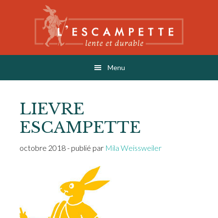
Skip
Skip
Skip
to
to
to
main
primary
footer
content
sidebar
L'ESCAMPETTE
éditions lentes & durables
Menu
LIEVRE
ESCAMPETTE
octobre 2018
- publié par
Mila Weissweiler