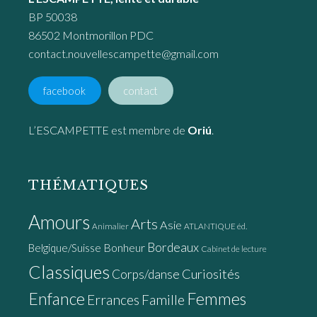
BP 50038
86502 Montmorillon PDC
contact.nouvellescampette@gmail.com
facebook
contact
L’ESCAMPETTE est membre de
Oriú
.
THÉMATIQUES
Amours
Arts
Asie
Animalier
ATLANTIQUE éd.
Bordeaux
Bonheur
Belgique/Suisse
Cabinet de lecture
Classiques
Curiosités
Corps/danse
Enfance
Femmes
Errances
Famille