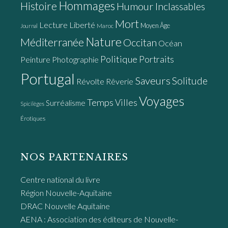
Hommages
Histoire
Humour
Inclassables
Mort
Lecture
Liberté
Moyen Âge
Maroc
Journal
Nature
Méditerranée
Occitan
Océan
Politique
Portraits
Peinture
Photographie
Portugal
Saveurs
Solitude
Révolte
Rêverie
Voyages
Temps
Villes
Surréalisme
Spicilèges
Érotiques
NOS PARTENAIRES
Centre national du livre
Région Nouvelle-Aquitaine
DRAC Nouvelle Aquitaine
AENA : Association des éditeurs de Nouvelle-