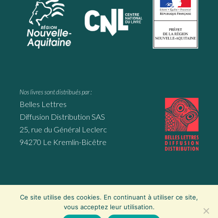
Nos livres sont distribués par :
Belles Lettres
Diffusion Distribution SAS
25, rue du Général Leclerc
94270 Le Kremlin-Bicêtre
Ce site utilise des cookies. En continuant à utiliser ce site,
Website by
Mila Weissweiler
, Montmorillon ∙
Mentions légales
∙
vous acceptez leur utilisation.
Politique de confidentialité