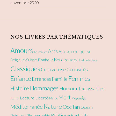
novembre 2020
NOS LIVRES PAR THÉMATIQUES
Amours
Arts
Asie
Animalier
ATLANTIQUE éd.
Bordeaux
Bonheur
Belgique/Suisse
Cabinet de lecture
Classiques
Curiosités
Corps/danse
Enfance
Femmes
Errances
Famille
Hommages
Histoire
Humour
Inclassables
Mort
Lecture
Liberté
Moyen Âge
Maroc
Journal
Nature
Méditerranée
Occitan
Océan
Politique
Portraits
Peinture
Photographie