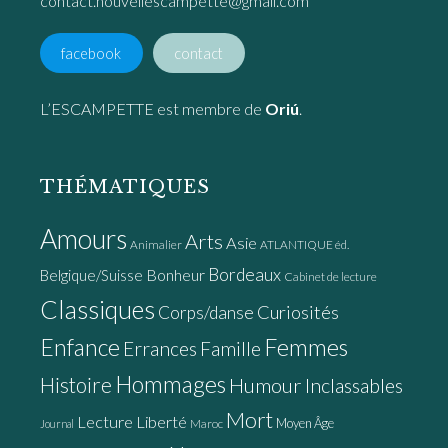
contact.nouvellescampette@gmail.com
facebook
contact
L’ESCAMPETTE est membre de
Oriú
.
THÉMATIQUES
Amours
Arts
Asie
Animalier
ATLANTIQUE éd.
Bordeaux
Bonheur
Belgique/Suisse
Cabinet de lecture
Classiques
Curiosités
Corps/danse
Enfance
Femmes
Errances
Famille
Hommages
Histoire
Humour
Inclassables
Mort
Lecture
Liberté
Moyen Âge
Maroc
Journal