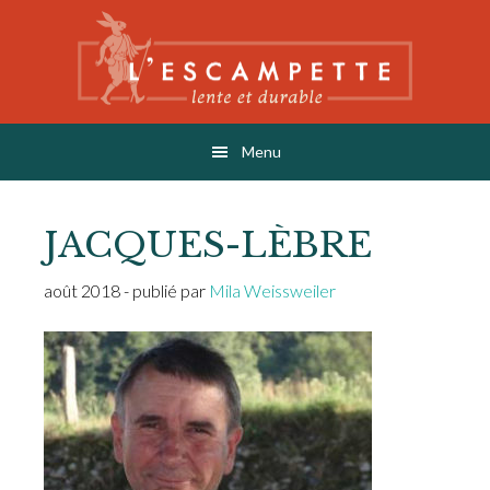
Skip
Skip
Skip
to
to
to
main
primary
footer
content
sidebar
L'ESCAMPETTE
éditions lentes & durables
Menu
JACQUES-LÈBRE
août 2018
- publié par
Mila Weissweiler