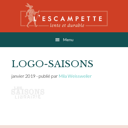
Skip
Skip
Skip
to
to
to
main
primary
footer
content
sidebar
L'ESCAMPETTE
éditions lentes & durables
Menu
LOGO-SAISONS
janvier 2019
- publié par
Mila Weissweiler