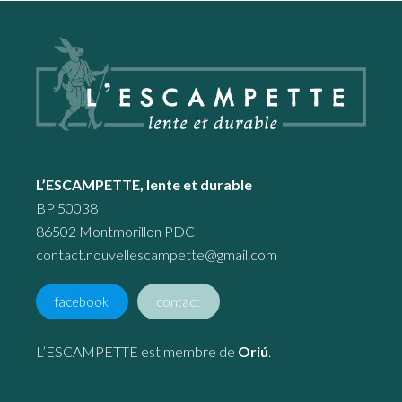
Footer
L’ESCAMPETTE, lente et durable
BP 50038
86502 Montmorillon PDC
contact.nouvellescampette@gmail.com
facebook
contact
L’ESCAMPETTE est membre de
Oriú
.