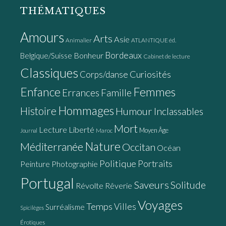
THÉMATIQUES
Amours
Arts
Asie
Animalier
ATLANTIQUE éd.
Bordeaux
Bonheur
Belgique/Suisse
Cabinet de lecture
Classiques
Curiosités
Corps/danse
Enfance
Femmes
Errances
Famille
Hommages
Histoire
Humour
Inclassables
Mort
Lecture
Liberté
Moyen Âge
Maroc
Journal
Nature
Méditerranée
Occitan
Océan
Politique
Portraits
Peinture
Photographie
Portugal
Saveurs
Solitude
Révolte
Rêverie
Voyages
Temps
Villes
Surréalisme
Spicilèges
Érotiques