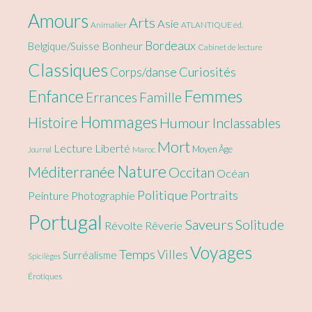
Amours
Arts
Asie
Animalier
ATLANTIQUE éd.
Bordeaux
Bonheur
Belgique/Suisse
Cabinet de lecture
Classiques
Curiosités
Corps/danse
Enfance
Femmes
Errances
Famille
Hommages
Histoire
Humour
Inclassables
Mort
Lecture
Liberté
Moyen Âge
Maroc
Journal
Nature
Méditerranée
Occitan
Océan
Politique
Portraits
Peinture
Photographie
Portugal
Saveurs
Solitude
Révolte
Rêverie
Voyages
Temps
Villes
Surréalisme
Spicilèges
Érotiques