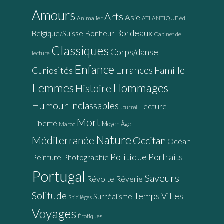
Amours
Arts
Asie
Animalier
ATLANTIQUE éd.
Bordeaux
Bonheur
Belgique/Suisse
Cabinet de
Classiques
Corps/danse
lecture
Enfance
Errances
Famille
Curiosités
Femmes
Hommages
Histoire
Humour
Inclassables
Lecture
Journal
Mort
Liberté
Moyen Âge
Maroc
Nature
Méditerranée
Occitan
Océan
Politique
Portraits
Peinture
Photographie
Portugal
Saveurs
Révolte
Rêverie
Solitude
Temps
Villes
Surréalisme
Spicilèges
Voyages
Érotiques