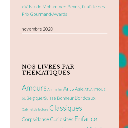
« VIN » de Mohammed Bennis, finaliste des
Prix Gourmand-Awards
novembre 2020
NOS LIVRES PAR
THÉMATIQUES
Amours
Arts
Asie
Animalier
ATLANTIQUE
Bordeaux
Bonheur
Belgique/Suisse
éd.
Classiques
Cabinet de lecture
Enfance
Curiosités
Corps/danse