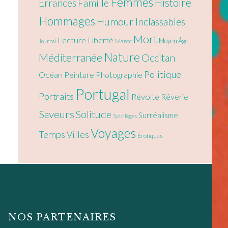
Femmes
Histoire
Errances
Famille
Hommages
Humour
Inclassables
Mort
Lecture
Liberté
Moyen Âge
Maroc
Journal
Nature
Méditerranée
Occitan
Politique
Océan
Peinture
Photographie
Portugal
Portraits
Révolte
Rêverie
Saveurs
Solitude
Surréalisme
Spicilèges
Voyages
Temps
Villes
Érotiques
NOS PARTENAIRES