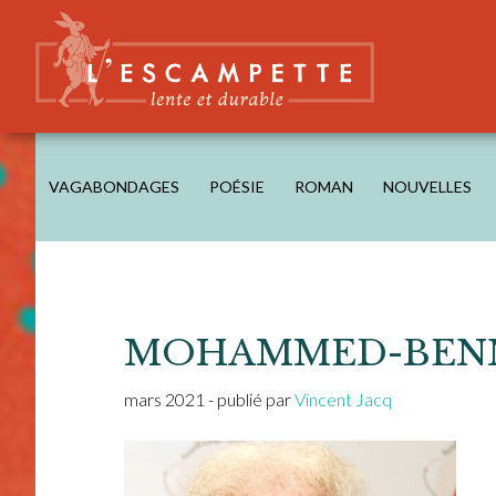
Skip
Skip
Skip
Skip
to
to
to
to
main
secondary
primary
footer
content
navigation
sidebar
L'ESCAMPETTE
éditions lentes & durables
VAGABONDAGES
POÉSIE
ROMAN
NOUVELLES
MOHAMMED-BEN
mars 2021
- publié par
Vincent Jacq