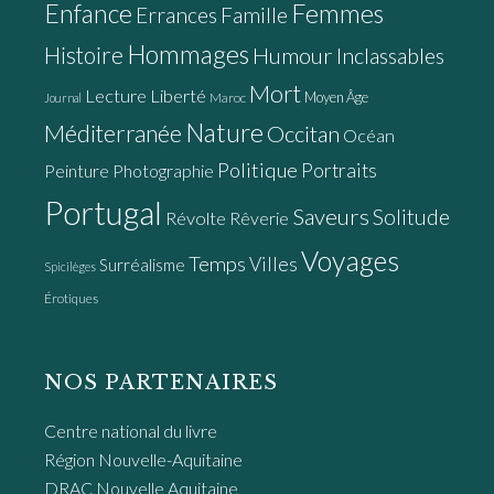
Enfance
Femmes
Errances
Famille
Hommages
Histoire
Humour
Inclassables
Mort
Lecture
Liberté
Moyen Âge
Maroc
Journal
Nature
Méditerranée
Occitan
Océan
Politique
Portraits
Peinture
Photographie
Portugal
Saveurs
Solitude
Révolte
Rêverie
Voyages
Temps
Villes
Surréalisme
Spicilèges
Érotiques
NOS PARTENAIRES
Centre national du livre
Région Nouvelle-Aquitaine
DRAC Nouvelle Aquitaine