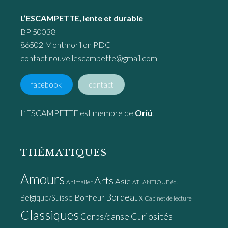
L’ESCAMPETTE, lente et durable
BP 50038
86502 Montmorillon PDC
contact.nouvellescampette@gmail.com
facebook
contact
L’ESCAMPETTE est membre de
Oriú
.
THÉMATIQUES
Amours
Arts
Asie
Animalier
ATLANTIQUE éd.
Bordeaux
Bonheur
Belgique/Suisse
Cabinet de lecture
Classiques
Curiosités
Corps/danse