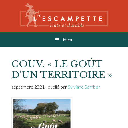
Skip
Skip
Skip
to
to
to
main
primary
footer
content
sidebar
L'ESCAMPETTE
éditions lentes & durables
Menu
COUV. « LE GOÛT
D’UN TERRITOIRE »
septembre 2021
- publié par
Sylviane Sambor